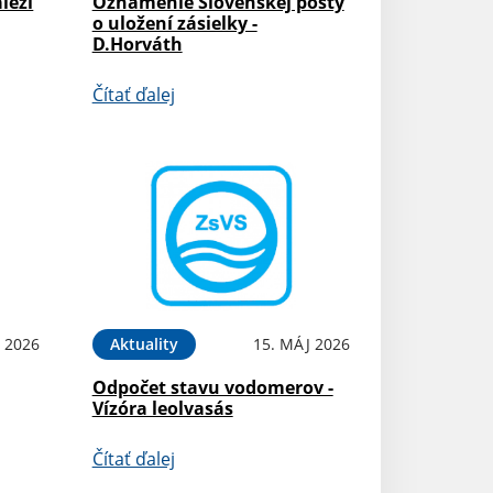
leží
Oznámenie Slovenskej pošty
o uložení zásielky -
D.Horváth
Čítať ďalej
 2026
Aktuality
15. MÁJ 2026
Odpočet stavu vodomerov -
Vízóra leolvasás
Čítať ďalej