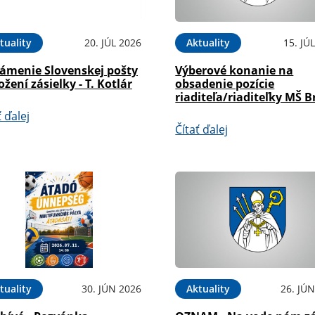
tuality
20. JÚL 2026
Aktuality
15. JÚ
ámenie Slovenskej pošty
Výberové konanie na
ožení zásielky - T. Kotlár
obsadenie pozície
riaditeľa/riaditeľky MŠ B
ť ďalej
Čítať ďalej
tuality
30. JÚN 2026
Aktuality
26. JÚ