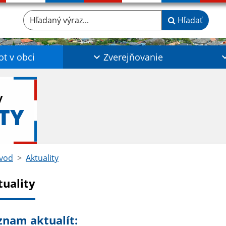
Hľadaný výraz...
Hľadať
ot v obci
Zverejňovanie
y
TY
vod
Aktuality
tuality
znam aktualít: