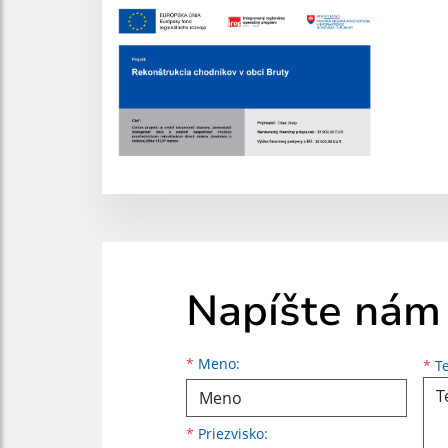
Napíšte nám
Meno
Priezvisko
E-mailová adresa
*
Meno:
*
Te
*
Priezvisko: