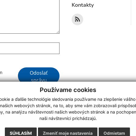
Kontakty
Google reCaptcha Response
Odoslať
ím
správu
Používame cookies
okie a ďalšie technológie sledovania používame na zlepšenie vášho
 našich webových stránok, na to, aby sme vám zobrazovali prispôs
my, na analýzu návštevnosti našich webových stránok a na pochopeni
webdesign
|
naši návštevníci prichádzajú.
.
,
o.
,
SÚHLASÍM
Zmeniť moje nastavenia
Odmietam