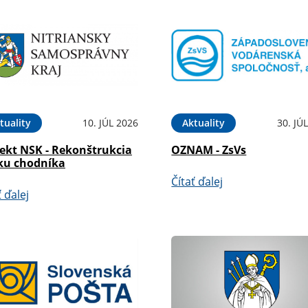
tuality
10. JÚL 2026
Aktuality
30. JÚ
jekt NSK - Rekonštrukcia
OZNAM - ZsVs
ku chodníka
Čítať ďalej
ť ďalej