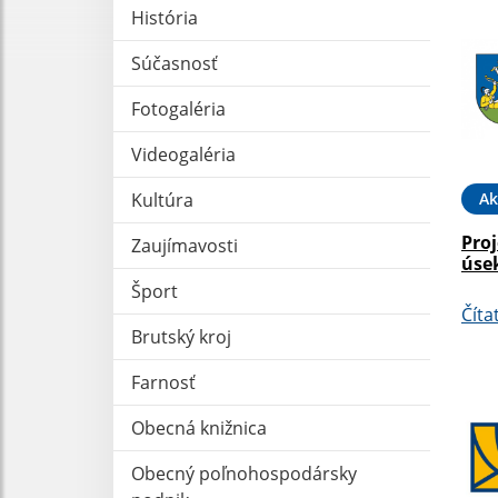
História
Súčasnosť
Fotogaléria
Videogaléria
Ak
Kultúra
Pro
Zaujímavosti
úse
Šport
Číta
Brutský kroj
Farnosť
Obecná knižnica
Obecný poľnohospodársky