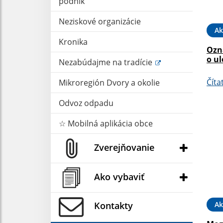
podnik
Neziskové organizácie
Ak
Kronika
Ozn
o ul
Nezabúdajme na tradície
Číta
Mikroregión Dvory a okolie
Odvoz odpadu
☆ Mobilná aplikácia obce
Zverejňovanie
Ako vybaviť
Ak
Kontakty