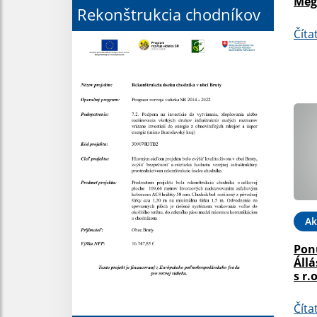
Meg
Rekonštrukcia chodníkov
Číta
Ak
Pon
Állá
s r.o
Číta