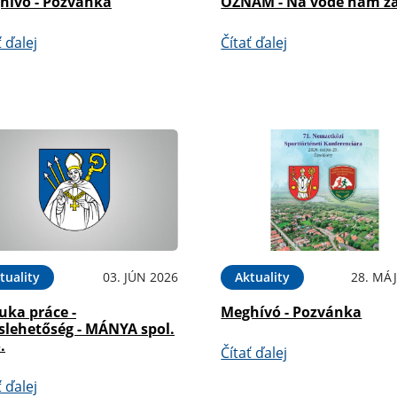
hívó - Pozvánka
OZNAM - Na vode nám zá
ť ďalej
Čítať ďalej
tuality
03. JÚN 2026
Aktuality
28. MÁJ
uka práce -
Meghívó - Pozvánka
slehetőség - MÁNYA spol.
.
Čítať ďalej
ť ďalej