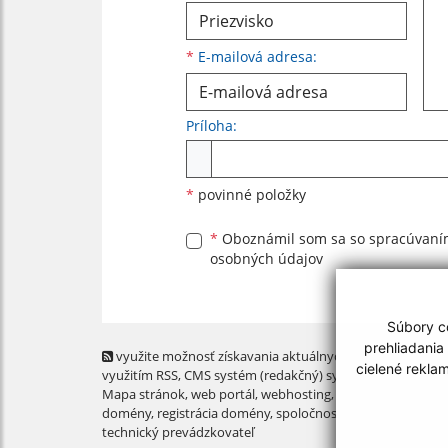
*
E-mailová adresa:
Príloha:
Príloha
*
povinné položky
*
Oboznámil som sa so
spracúvan
osobných údajov
Súbory co
prehliadania
využite možnosť získavania aktuálnych informácií s
cielené rekla
využitím RSS
, CMS systém (redakčný) systém ECHELON 2,
Mapa stránok
,
web portál
,
webhosting
,
webex.digital, s.r.o
domény
,
registrácia domény
,
spoločnosť webex.digital, s.r.
technický prevádzkovateľ