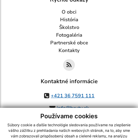
O obci
História
Školstvo
Fotogaléria
Partnerské obce
Kontakty
Kontaktné informácie
+421 36 7591 111
info@bruty.sk
Používame cookies
Súbory cookie a ďalšie technológie sledovania používame na zlepšenie
vášho zážitku z prehliadania našich webových stránok, na to, aby sme
využite možnosť získavania aktuálnych informácií s využitím RSS
,
vám zobrazovali prispôsobený obsah a cielené reklamy, na analýzu