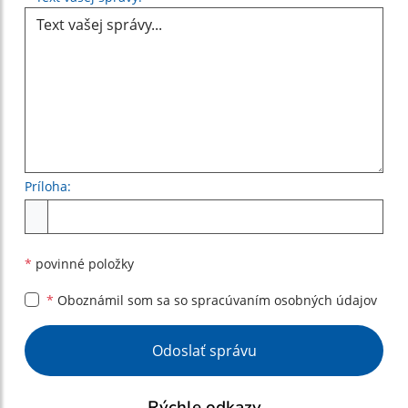
Príloha:
Príloha
*
povinné položky
*
Oboznámil som sa so
spracúvaním osobných údajov
Google reCaptcha Response
Odoslať správu
Rýchle odkazy