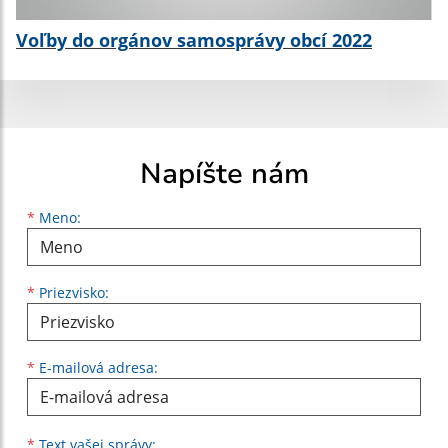
Voľby do orgánov samosprávy obcí 2022
Napíšte nám
Meno
Priezvisko
E-mailová adresa
*
Meno:
*
Priezvisko:
*
E-mailová adresa:
Text vašej správy...
*
Text vašej správy: