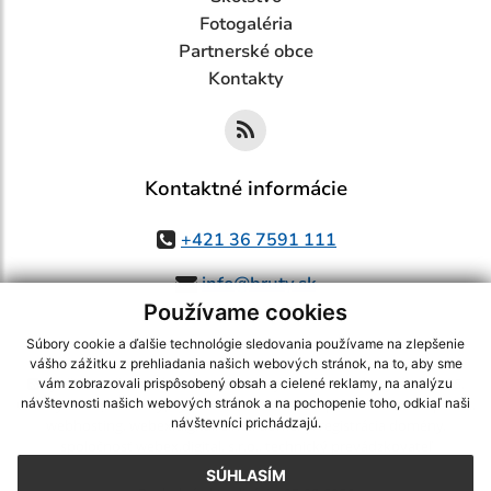
Fotogaléria
Partnerské obce
Kontakty
Kontaktné informácie
+421 36 7591 111
info@bruty.sk
Používame cookies
Súbory cookie a ďalšie technológie sledovania používame na zlepšenie
vášho zážitku z prehliadania našich webových stránok, na to, aby sme
využite možnosť získavania aktuálnych informácií s využitím RSS
,
vám zobrazovali prispôsobený obsah a cielené reklamy, na analýzu
CMS systém (redakčný) systém ECHELON 2,
Mapa stránok
,
web portál
,
návštevnosti našich webových stránok a na pochopenie toho, odkiaľ naši
návštevníci prichádzajú.
webhosting
,
webex.digital, s.r.o.
,
domény
,
registrácia domény
,
spoločnosť webex.digital, s.r.o.
,
technický prevádzkovateľ
SÚHLASÍM