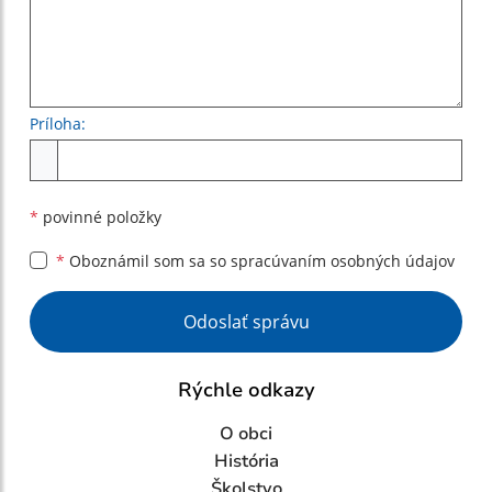
Príloha:
Príloha
*
povinné položky
*
Oboznámil som sa so
spracúvaním osobných údajov
Google reCaptcha Response
Odoslať správu
Rýchle odkazy
O obci
História
Školstvo