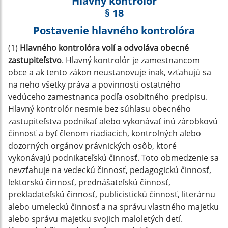
Hlavný kontrolór
§ 18
Postavenie hlavného kontrolóra
(1)
Hlavného kontrolóra volí a odvoláva obecné
zastupiteľstvo
. Hlavný kontrolór je zamestnancom
obce a ak tento zákon neustanovuje inak, vzťahujú sa
na neho všetky práva a povinnosti ostatného
vedúceho zamestnanca podľa osobitného predpisu.
Hlavný kontrolór nesmie bez súhlasu obecného
zastupiteľstva podnikať alebo vykonávať inú zárobkovú
činnosť a byť členom riadiacich, kontrolných alebo
dozorných orgánov právnických osôb, ktoré
vykonávajú podnikateľskú činnosť. Toto obmedzenie sa
nevzťahuje na vedeckú činnosť, pedagogickú činnosť,
lektorskú činnosť, prednášateľskú činnosť,
prekladateľskú činnosť, publicistickú činnosť, literárnu
alebo umeleckú činnosť a na správu vlastného majetku
alebo správu majetku svojich maloletých detí.