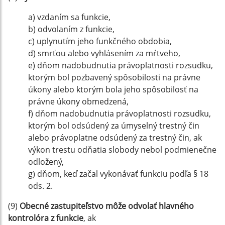
a) vzdaním sa funkcie,
b) odvolaním z funkcie,
c) uplynutím jeho funkčného obdobia,
d) smrťou alebo vyhlásením za mŕtveho,
e) dňom nadobudnutia právoplatnosti rozsudku,
ktorým bol pozbavený spôsobilosti na právne
úkony alebo ktorým bola jeho spôsobilosť na
právne úkony obmedzená,
f) dňom nadobudnutia právoplatnosti rozsudku,
ktorým bol odsúdený za úmyselný trestný čin
alebo právoplatne odsúdený za trestný čin, ak
výkon trestu odňatia slobody nebol podmienečne
odložený,
g) dňom, keď začal vykonávať funkciu podľa § 18
ods. 2.
(9)
Obecné zastupiteľstvo môže odvolať hlavného
kontrolóra z funkcie
, ak