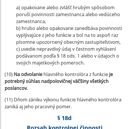
a) opakovane alebo zvlášť hrubým spôsobom
poruší povinnosti zamestnanca alebo vedúceho
zamestnanca,
b) hrubo alebo opakovane zanedbáva povinnosti
vyplývajúce z jeho funkcie a bol na to aspoň raz
písomne upozornený obecným zastupiteľstvom,
c) uvedie nepravdivý údaj v čestnom vyhlásení
podávanom podľa § 18 ods. 1 alebo v údajoch o
svojich majetkových pomeroch.
(10)
Na odvolanie
hlavného kontrolóra z funkcie
je
potrebný súhlas nadpolovičnej väčšiny všetkých
poslancov.
(11) Dňom zániku výkonu funkcie hlavného kontrolóra
zaniká aj jeho pracovný pomer.
§ 18d
Rozsah kontrolnej činnosti