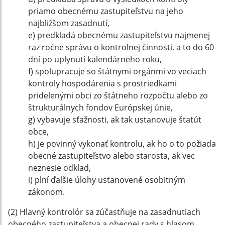
priamo obecnému zastupiteľstvu na jeho
najbližšom zasadnutí,
e) predkladá obecnému zastupiteľstvu najmenej
raz ročne správu o kontrolnej činnosti, a to do 60
dní po uplynutí kalendárneho roku,
f) spolupracuje so štátnymi orgánmi vo veciach
kontroly hospodárenia s prostriedkami
pridelenými obci zo štátneho rozpočtu alebo zo
štrukturálnych fondov Európskej únie,
g) vybavuje sťažnosti, ak tak ustanovuje štatút
obce,
h) je povinný vykonať kontrolu, ak ho o to požiada
obecné zastupiteľstvo alebo starosta, ak vec
neznesie odklad,
i) plní ďalšie úlohy ustanovené osobitným
zákonom.
(2) Hlavný kontrolór sa zúčastňuje na zasadnutiach
obecného zastupiteľstva a obecnej rady s hlasom