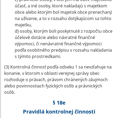
účasť, a iné osoby, ktoré nakladajú s majetkom
obce alebo ktorým bol majetok obce prenechaný
na užívanie, a to v rozsahu dotýkajúcom sa tohto
majetku,
d) osoby, ktorým boli poskytnuté z rozpočtu obce
účelové dotácie alebo návratné finančné
výpomoci, či nenávratné finančné výpomoci
podľa osobitného predpisu v rozsahu nakladania
s týmito prostriedkami.
(3) Kontrolná činnosť podľa odseku 1 sa nevzťahuje na
konanie, v ktorom v oblasti verejnej správy obec
rozhoduje o právach, právom chránených záujmoch
alebo povinnostiach fyzických osôb a právnických
osôb.
§ 18e
Pravidlá kontrolnej činnosti