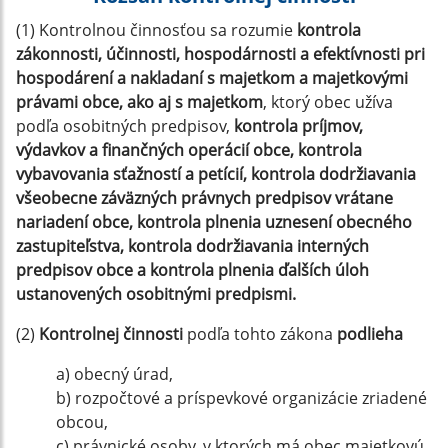
(1) Kontrolnou činnosťou sa rozumie
kontrola
zákonnosti, účinnosti, hospodárnosti a efektívnosti pri
hospodárení a nakladaní s majetkom a majetkovými
právami obce, ako aj s majetkom
, ktorý obec užíva
podľa osobitných predpisov,
kontrola príjmov,
výdavkov a finančných operácií obce, kontrola
vybavovania sťažností a petícií, kontrola dodržiavania
všeobecne záväzných právnych predpisov vrátane
nariadení obce, kontrola plnenia uznesení obecného
zastupiteľstva, kontrola dodržiavania interných
predpisov obce a kontrola plnenia ďalších úloh
ustanovených osobitnými predpismi.
(2)
Kontrolnej činnosti
podľa tohto zákona
podlieha
a) obecný úrad,
b) rozpočtové a príspevkové organizácie zriadené
obcou,
c) právnické osoby, v ktorých má obec majetkovú