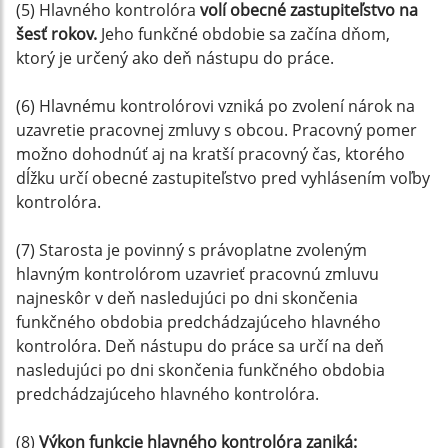
(5) Hlavného kontrolóra
volí obecné zastupiteľstvo na
šesť rokov.
Jeho funkčné obdobie sa začína dňom,
ktorý je určený ako deň nástupu do práce.
(6) Hlavnému kontrolórovi vzniká po zvolení nárok na
uzavretie pracovnej zmluvy s obcou. Pracovný pomer
možno dohodnúť aj na kratší pracovný čas, ktorého
dĺžku určí obecné zastupiteľstvo pred vyhlásením voľby
kontrolóra.
(7) Starosta je povinný s právoplatne zvoleným
hlavným kontrolórom uzavrieť pracovnú zmluvu
najneskôr v deň nasledujúci po dni skončenia
funkčného obdobia predchádzajúceho hlavného
kontrolóra. Deň nástupu do práce sa určí na deň
nasledujúci po dni skončenia funkčného obdobia
predchádzajúceho hlavného kontrolóra.
(8)
Výkon funkcie hlavného kontrolóra zaniká: