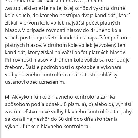
z kandidátov takú väčšinu nezískal, obecné
zastupiteľstvo ešte na tej istej schôdzi vykoná druhé
kolo volieb, do ktorého postúpia dvaja kandidáti, ktorí
získali v prvom kole volieb najväčší počet platných
hlasov. V prípade rovnosti hlasov do druhého kola
volieb postupujú všetci kandidáti s najväčším počtom
platných hlasov. V druhom kole volieb je zvolený ten
kandidát, ktorý získal najväčší počet platných hlasov.
Pri rovnosti hlasov v druhom kole volieb sa rozhoduje
žrebom. Ďalšie podrobnosti o spôsobe a vykonaní
voľby hlavného kontrolóra a náležitosti prihlášky
ustanoví obec uznesením.
(4) Ak výkon funkcie hlavného kontrolóra zaniká
spôsobom podľa odseku 8 písm. a), b) alebo d), vyhlási
zastupiteľstvo nové voľby hlavného kontrolóra tak, aby
sa konali najneskôr do 60 dní odo dňa skončenia
výkonu funkcie hlavného kontrolóra.