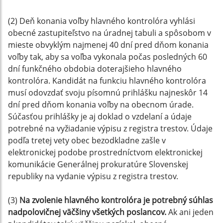
(2) Deň konania voľby hlavného kontrolóra vyhlási
obecné zastupiteľstvo na úradnej tabuli a spôsobom v
mieste obvyklým najmenej 40 dní pred dňom konania
voľby tak, aby sa voľba vykonala počas posledných 60
dní funkčného obdobia doterajšieho hlavného
kontrolóra. Kandidát na funkciu hlavného kontrolóra
musí odovzdať svoju písomnú prihlášku najneskôr 14
dní pred dňom konania voľby na obecnom úrade.
Súčasťou prihlášky je aj doklad o vzdelaní a údaje
potrebné na vyžiadanie výpisu z registra trestov. Údaje
podľa tretej vety obec bezodkladne zašle v
elektronickej podobe prostredníctvom elektronickej
komunikácie Generálnej prokuratúre Slovenskej
republiky na vydanie výpisu z registra trestov.
(3)
Na zvolenie hlavného kontrolóra je potrebný súhlas
nadpolovičnej väčšiny všetkých poslancov.
Ak ani jeden