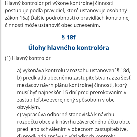
Hlavný kontrolór pri výkone kontrolnej činnosti
postupuje podľa pravidiel, ktoré ustanovuje osobitný
zákon.16a) Ďalšie podrobnosti o pravidlách kontrolnej
činnosti môže ustanoviť obec uznesením.
§ 18f
Úlohy hlavného kontrolóra
(1) Hlavný kontrolór
a) vykonáva kontrolu v rozsahu ustanovení § 18d,
b) predkladá obecnému zastupiteľstvu raz za šesť
mesiacov návrh plánu kontrolnej činnosti, ktorý
musí byť najneskôr 15 dní pred prerokovaním v
zastupiteľstve zverejnený spôsobom v obci
obvyklým,
c) vypracúva odborné stanoviská k návrhu
rozpočtu obce a k návrhu záverečného účtu obce
pred jeho schválením v obecnom zastupiteľstve,
d) predkladá správu o výsledkoch kontroly