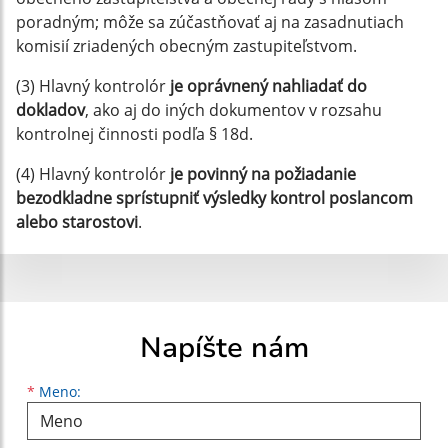
poradným; môže sa zúčastňovať aj na zasadnutiach
komisií zriadených obecným zastupiteľstvom.
(3) Hlavný kontrolór
je oprávnený nahliadať do
dokladov
, ako aj do iných dokumentov v rozsahu
kontrolnej činnosti podľa § 18d.
(4) Hlavný kontrolór
je povinný na požiadanie
bezodkladne sprístupniť výsledky kontrol poslancom
alebo starostovi
.
Napíšte nám
Meno
Priezvisko
E-mailová adresa
*
Meno: