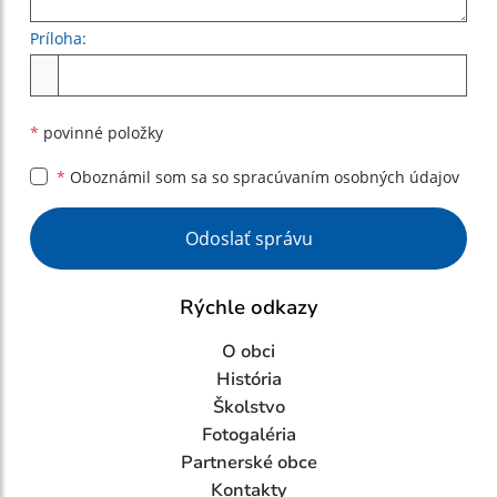
Príloha:
Príloha
*
povinné položky
*
Oboznámil som sa so
spracúvaním osobných údajov
Google reCaptcha Response
Odoslať správu
Rýchle odkazy
O obci
História
Školstvo
Fotogaléria
Partnerské obce
Kontakty