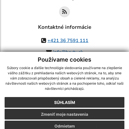
Kontaktné informácie
+421 36 7591 111
info@bruty.sk
Používame cookies
Súbory cookie a ďalšie technológie sledovania používame na zlepšenie
vášho zážitku z prehliadania našich webových stránok, na to, aby sme
využite možnosť získavania aktuálnych informácií s využitím RSS
,
vám zobrazovali prispôsobený obsah a cielené reklamy, na analýzu
CMS systém (redakčný) systém ECHELON 2,
Mapa stránok
,
web portál
,
návštevnosti našich webových stránok a na pochopenie toho, odkiaľ naši
návštevníci prichádzajú.
webhosting
,
webex.digital, s.r.o.
,
domény
,
registrácia domény
,
spoločnosť webex.digital, s.r.o.
,
technický prevádzkovateľ
SÚHLASÍM
Posledná aktualizácia:
03.08.2026
Zmeniť moje nastavenia
Vytlačiť stránku
|
Vyhlásenie o prístupnosti
Autorské práva
|
Cookies
Odmietam