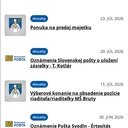
23. JÚL 2026
Aktuality
Ponuka na predaj majetku
20. JÚL 2026
Aktuality
Oznámenie Slovenskej pošty o uložení
zásielky - T. Kotlár
15. JÚL 2026
Aktuality
Výberové konanie na obsadenie pozície
riaditeľa/riaditeľky MŠ Bruty
30. JÚN 2026
Aktuality
Oznámenie Pošta Svodín - Értesítés