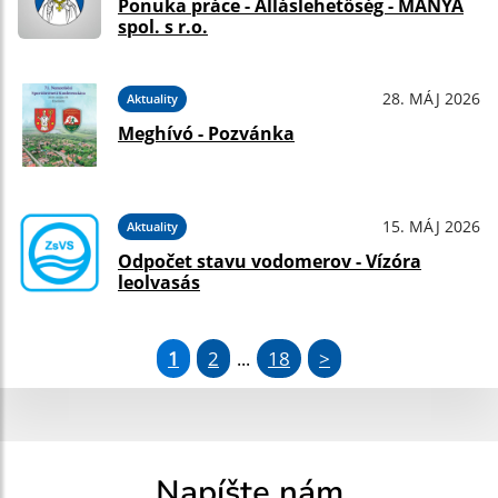
Ponuka práce - Álláslehetőség - MÁNYA
spol. s r.o.
28. MÁJ 2026
Aktuality
Meghívó - Pozvánka
15. MÁJ 2026
Aktuality
Odpočet stavu vodomerov - Vízóra
leolvasás
1
2
18
>
...
Napíšte nám