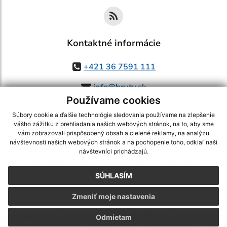
Kontaktné informácie
+421 36 7591 111
info@bruty.sk
Používame cookies
Súbory cookie a ďalšie technológie sledovania používame na zlepšenie
vášho zážitku z prehliadania našich webových stránok, na to, aby sme
využite možnosť získavania aktuálnych informácií s využitím RSS
,
vám zobrazovali prispôsobený obsah a cielené reklamy, na analýzu
CMS systém (redakčný) systém ECHELON 2,
Mapa stránok
,
web portál
,
návštevnosti našich webových stránok a na pochopenie toho, odkiaľ naši
návštevníci prichádzajú.
webhosting
,
webex.digital, s.r.o.
,
domény
,
registrácia domény
,
spoločnosť webex.digital, s.r.o.
,
technický prevádzkovateľ
SÚHLASÍM
Posledná aktualizácia:
03.08.2026
Zmeniť moje nastavenia
Vytlačiť stránku
|
Vyhlásenie o prístupnosti
Autorské práva
|
Cookies
Odmietam