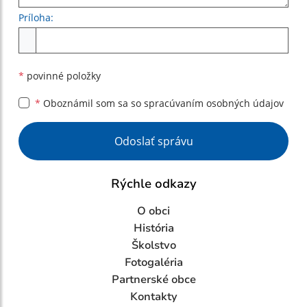
Príloha:
Príloha
*
povinné položky
*
Oboznámil som sa so
spracúvaním osobných údajov
Google reCaptcha Response
Odoslať správu
Rýchle odkazy
O obci
História
Školstvo
Fotogaléria
Partnerské obce
Kontakty