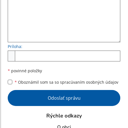
Príloha:
Príloha
*
povinné položky
*
Oboznámil som sa so
spracúvaním osobných údajov
Google reCaptcha Response
Odoslať správu
Rýchle odkazy
O obci