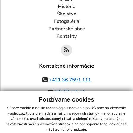
História
Školstvo
Fotogaléria
Partnerské obce
Kontakty
Kontaktné informácie
+421 36 7591 111
info@bruty.sk
Používame cookies
Súbory cookie a ďalšie technológie sledovania používame na zlepšenie
vášho zážitku z prehliadania našich webových stránok, na to, aby sme
využite možnosť získavania aktuálnych informácií s využitím RSS
,
vám zobrazovali prispôsobený obsah a cielené reklamy, na analýzu
CMS systém (redakčný) systém ECHELON 2,
Mapa stránok
,
web portál
,
návštevnosti našich webových stránok a na pochopenie toho, odkiaľ naši
návštevníci prichádzajú.
webhosting
,
webex.digital, s.r.o.
,
domény
,
registrácia domény
,