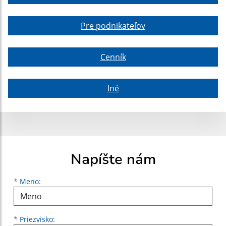
Pre podnikateľov
Cenník
Iné
Napíšte nám
Meno
Priezvisko
E-mailová adresa
*
Meno:
*
Priezvisko: