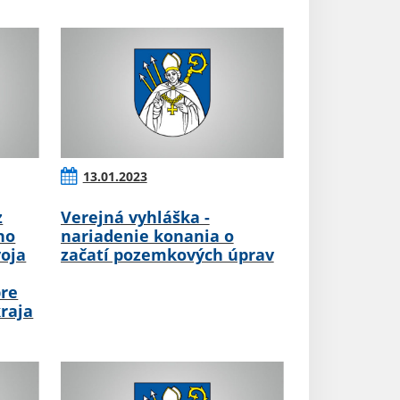
13.01.2023
z
Verejná vyhláška -
ho
nariadenie konania o
oja
začatí pozemkových úprav
pre
raja