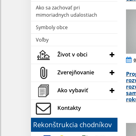
Ako sa zachovať pri
mimoriadnych udalostiach
Symboly obce
Voľby
Život v obci
0
Zverejňovanie
Pro
roz
roz
Ako vybaviť
sam
rok
Kontakty
Rekonštrukcia chodníkov