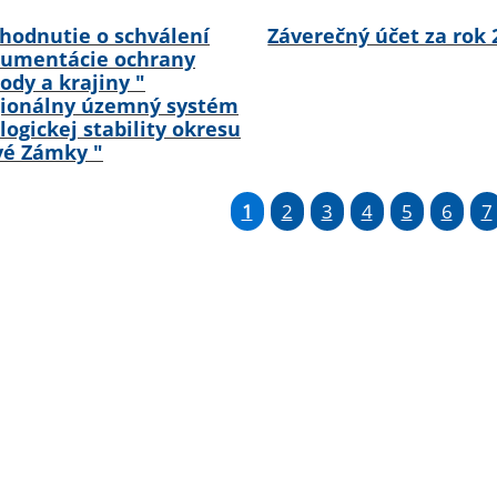
hodnutie o schválení
Záverečný účet za rok 
umentácie ochrany
rody a krajiny "
ionálny územný systém
logickej stability okresu
é Zámky "
1
2
3
4
5
6
7