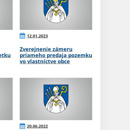
12.01.2023
Zverejnenie zámeru
etku
priameho predaja pozemku
vo vlastníctve obce
20.06.2022