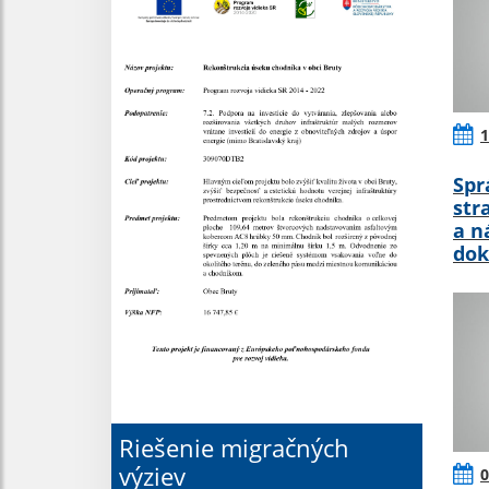
1
Spr
str
a n
do
Riešenie migračných
výziev
0