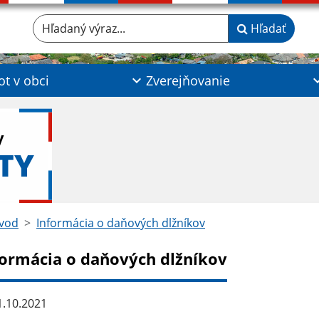
Hľadaný výraz...
Hľadať
ot v obci
Zverejňovanie
y
TY
vod
Informácia o daňových dlžníkov
formácia o daňových dlžníkov
.10.2021