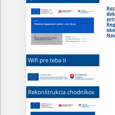
Roz
dok
prí
Reg
eko
Nov
Wifi pre teba II
Rekonštrukcia chodníkov