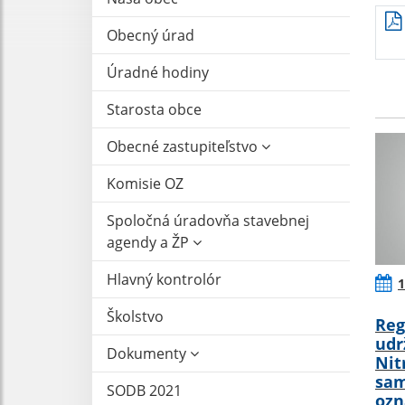
Obecný úrad
Úradné hodiny
Starosta obce
Obecné zastupiteľstvo
Komisie OZ
Spoločná úradovňa stavebnej
agendy a ŽP
Hlavný kontrolór
1
Školstvo
Reg
udr
Dokumenty
Nit
sam
SODB 2021
oz