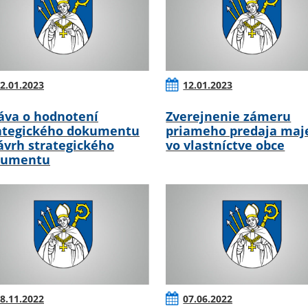
2.01.2023
12.01.2023
áva o hodnotení
Zverejnenie zámeru
ategického dokumentu
priameho predaja maj
ávrh strategického
vo vlastníctve obce
kumentu
8.11.2022
07.06.2022