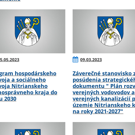
5.05.2023
09.03.2023
gram hospodárskeho
Záverečné stanovisko 
voja a sociálneho
posúdenia strategické
voja Nitrianskeho
dokumentu " Plán rozv
osprávneho kraja do
verejných vodovodov a
u 2030
verejných kanalizácií 
územie Nitrianskeho k
na roky 2021-2027"