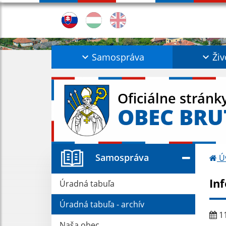
Samospráva
Živ
Oficiálne stránk
OBEC BRU
Samospráva
Ú
In
Úradná tabuľa
Úradná tabuľa - archív
11
Naša obec