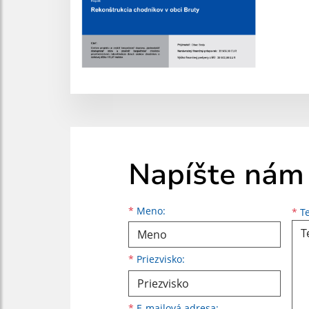
Napíšte nám
Meno
Priezvisko
E-mailová adresa
*
Meno:
*
Te
*
Priezvisko:
*
E-mailová adresa: