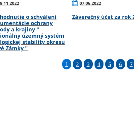
8.11.2022
07.06.2022
hodnutie o schválení
Záverečný účet za rok 
umentácie ochrany
rody a krajiny "
ionálny územný systém
logickej stability okresu
é Zámky "
1
2
3
4
5
6
7