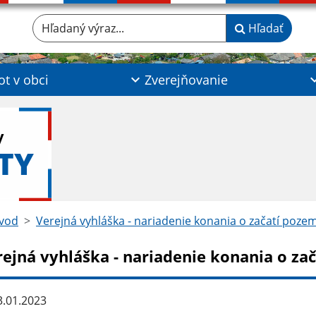
Hľadaný výraz...
Hľadať
ot v obci
Zverejňovanie
y
TY
vod
Verejná vyhláška - nariadenie konania o začatí poz
rejná vyhláška - nariadenie konania o z
.01.2023