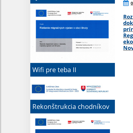
0
Roz
dok
prí
Reg
eko
Nov
Wifi pre teba II
Rekonštrukcia chodníkov