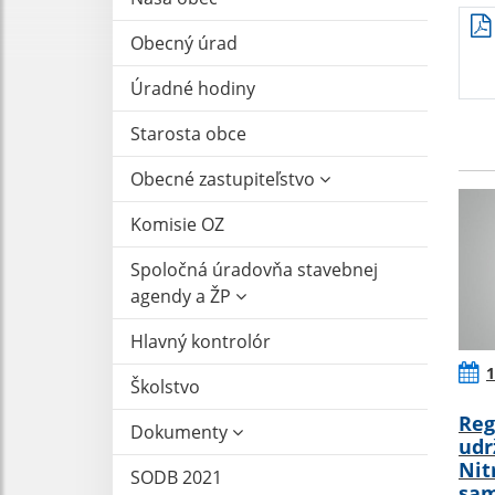
Obecný úrad
Úradné hodiny
Starosta obce
Obecné zastupiteľstvo
Komisie OZ
Spoločná úradovňa stavebnej
agendy a ŽP
Hlavný kontrolór
1
Školstvo
Reg
Dokumenty
udr
Nit
SODB 2021
sam