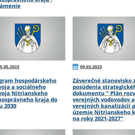
námenie
5.05.2023
09.03.2023
gram hospodárskeho
Záverečné stanovisko 
voja a sociálneho
posúdenia strategické
voja Nitrianskeho
dokumentu " Plán rozv
osprávneho kraja do
verejných vodovodov a
u 2030
verejných kanalizácií 
územie Nitrianskeho k
na roky 2021-2027"