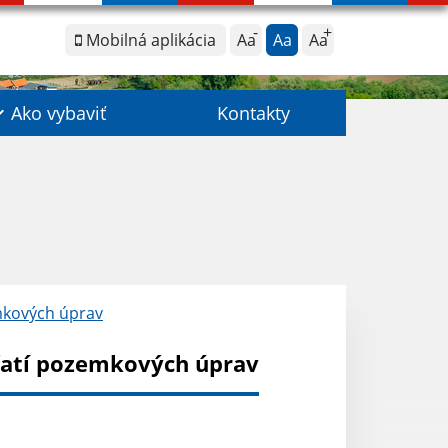
Mobilná aplikácia
Aa
Aa
Aa
Ako vybaviť
Kontakty
emkových úprav
ačatí pozemkových úprav