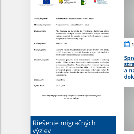
1
Spr
str
a n
do
Riešenie migračných
výziev