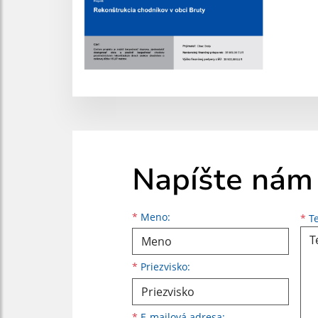
Napíšte nám
Meno
Priezvisko
E-mailová adresa
*
Meno:
*
Te
*
Priezvisko:
*
E-mailová adresa: