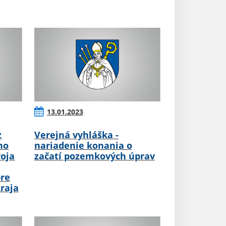
13.01.2023
z
Verejná vyhláška -
ho
nariadenie konania o
oja
začatí pozemkových úprav
pre
raja