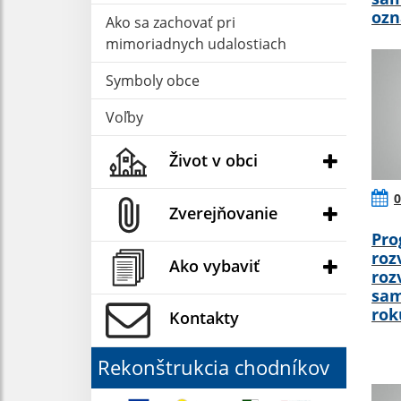
oz
Ako sa zachovať pri
mimoriadnych udalostiach
Symboly obce
Voľby
Život v obci
0
Zverejňovanie
Pro
roz
Ako vybaviť
roz
sam
rok
Kontakty
Rekonštrukcia chodníkov