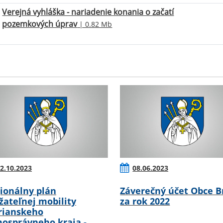
Verejná vyhláška - nariadenie konania o začatí
pozemkových úprav
| 0.82 Mb
2.10.2023
08.06.2023
ionálny plán
Záverečný účet Obce B
žateľnej mobility
za rok 2022
rianskeho
osprávneho kraja -