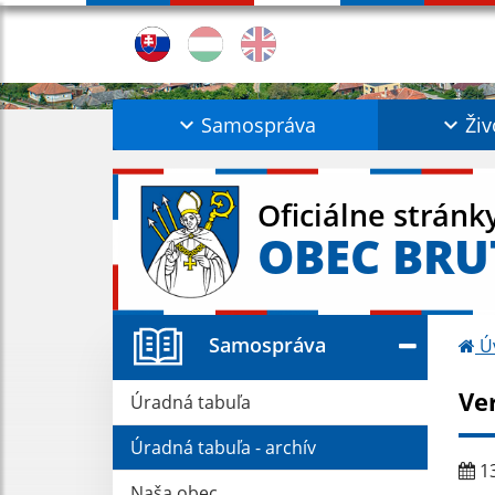
Samospráva
Živ
Oficiálne stránk
OBEC BRU
Samospráva
Ú
Ve
Úradná tabuľa
Úradná tabuľa - archív
13
Naša obec