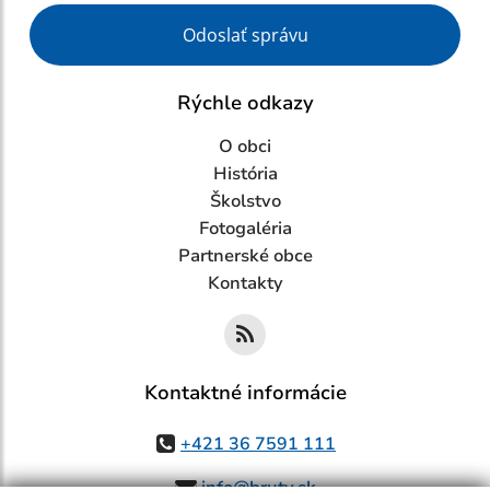
Google reCaptcha Response
Odoslať správu
Rýchle odkazy
O obci
História
Školstvo
Fotogaléria
Partnerské obce
Kontakty
Kontaktné informácie
+421 36 7591 111
info@bruty.sk