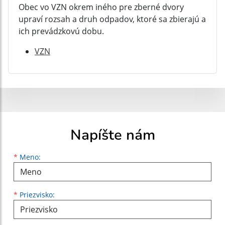
Obec vo VZN okrem iného pre zberné dvory
upraví rozsah a druh odpadov, ktoré sa zbierajú a
ich prevádzkovú dobu.
VZN
Napíšte nám
Meno
Priezvisko
E-mailová adresa
*
Meno:
*
Priezvisko: