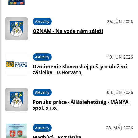
26. JÚN 2026
Aktuality
OZNAM - Na vode nám záleží
19. JÚN 2026
Aktuality
Oznámenie Slovenskej pošty o uložení
zásielky - D.Horváth
03. JÚN 2026
Aktuality
Ponuka práce - Álláslehetőség - MÁNYA
spol. s r.o.
28. MÁJ 2026
Aktuality
Meghívó - Pozvánka