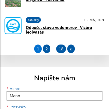
15. MÁJ 2026
Aktuality
Odpočet stavu vodomerov - Vízóra
leolvasás
1
2
18
>
...
Napíšte nám
Meno
Priezvisko
E-mailová adresa
*
Meno:
*
Priezvisko: