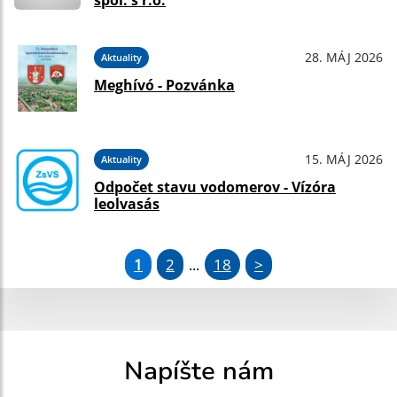
spol. s r.o.
28. MÁJ 2026
Aktuality
Meghívó - Pozvánka
15. MÁJ 2026
Aktuality
Odpočet stavu vodomerov - Vízóra
leolvasás
1
2
18
>
...
Napíšte nám