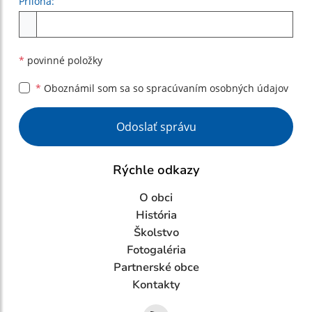
Príloha:
Príloha
*
povinné položky
*
Oboznámil som sa so
spracúvaním osobných údajov
Google reCaptcha Response
Odoslať správu
Rýchle odkazy
O obci
História
Školstvo
Fotogaléria
Partnerské obce
Kontakty