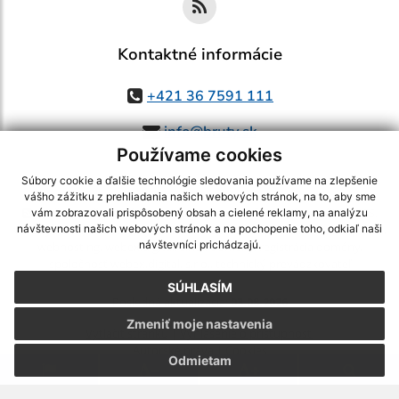
Kontaktné informácie
+421 36 7591 111
info@bruty.sk
Používame cookies
Súbory cookie a ďalšie technológie sledovania používame na zlepšenie
vášho zážitku z prehliadania našich webových stránok, na to, aby sme
využite možnosť získavania aktuálnych informácií s využitím RSS
,
vám zobrazovali prispôsobený obsah a cielené reklamy, na analýzu
CMS systém (redakčný) systém ECHELON 2,
Mapa stránok
,
web portál
,
návštevnosti našich webových stránok a na pochopenie toho, odkiaľ naši
návštevníci prichádzajú.
webhosting
,
webex.digital, s.r.o.
,
domény
,
registrácia domény
,
spoločnosť webex.digital, s.r.o.
,
technický prevádzkovateľ
SÚHLASÍM
Posledná aktualizácia:
03.08.2026
Zmeniť moje nastavenia
Vytlačiť stránku
|
Vyhlásenie o prístupnosti
Autorské práva
|
Cookies
Odmietam