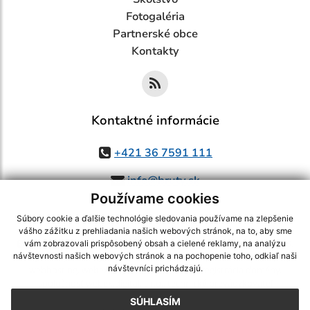
Fotogaléria
Partnerské obce
Kontakty
Kontaktné informácie
+421 36 7591 111
info@bruty.sk
Používame cookies
Súbory cookie a ďalšie technológie sledovania používame na zlepšenie
vášho zážitku z prehliadania našich webových stránok, na to, aby sme
využite možnosť získavania aktuálnych informácií s využitím RSS
,
vám zobrazovali prispôsobený obsah a cielené reklamy, na analýzu
CMS systém (redakčný) systém ECHELON 2,
Mapa stránok
,
web portál
,
návštevnosti našich webových stránok a na pochopenie toho, odkiaľ naši
návštevníci prichádzajú.
webhosting
,
webex.digital, s.r.o.
,
domény
,
registrácia domény
,
spoločnosť webex.digital, s.r.o.
,
technický prevádzkovateľ
SÚHLASÍM