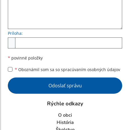
Príloha:
Príloha
*
povinné položky
*
Oboznámil som sa so
spracúvaním osobných údajov
Google reCaptcha Response
Odoslať správu
Rýchle odkazy
O obci
História
Školstvo