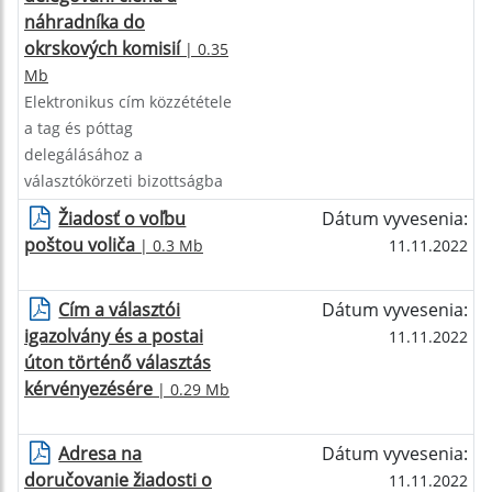
náhradníka do
okrskových komisií
| 0.35
Mb
Elektronikus cím közzététele
a tag és póttag
delegálásához a
választókörzeti bizottságba
Žiadosť o voľbu
Dátum vyvesenia:
poštou voliča
| 0.3 Mb
11.11.2022
Cím a választói
Dátum vyvesenia:
igazolvány és a postai
11.11.2022
úton történő választás
kérvényezésére
| 0.29 Mb
Adresa na
Dátum vyvesenia:
doručovanie žiadosti o
11.11.2022