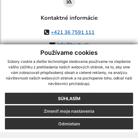
Kontaktné informácie
+421 36 7591 111
info@bruty.sk
Používame cookies
Súbory cookie a ďalšie technológie sledovania používame na zlepšenie
vášho zážitku z prehliadania našich webových stránok, na to, aby sme
využite možnosť získavania aktuálnych informácií s využitím RSS
,
vám zobrazovali prispôsobený obsah a cielené reklamy, na analýzu
návštevnosti našich webových stránok a na pochopenie toho, odkiaľ naši
CMS systém (redakčný) systém ECHELON 2,
Mapa stránok
,
web portál
,
návštevníci prichádzajú.
webhosting
,
webex.digital, s.r.o.
,
domény
,
registrácia domény
,
spoločnosť webex.digital, s.r.o.
,
technický prevádzkovateľ
SÚHLASÍM
Posledná aktualizácia:
03.08.2026
Zmeniť moje nastavenia
Vytlačiť stránku
|
Vyhlásenie o prístupnosti
Autorské práva
|
Cookies
Odmietam