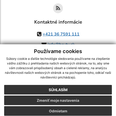
Kontaktné informácie
+421 36 7591 111
info@bruty.sk
Používame cookies
Súbory cookie a ďalšie technológie sledovania používame na zlepšenie
vášho zážitku z prehliadania našich webových stránok, na to, aby sme
využite možnosť získavania aktuálnych informácií s využitím RSS
,
vám zobrazovali prispôsobený obsah a cielené reklamy, na analýzu
CMS systém (redakčný) systém ECHELON 2,
Mapa stránok
,
web portál
,
návštevnosti našich webových stránok a na pochopenie toho, odkiaľ naši
návštevníci prichádzajú.
webhosting
,
webex.digital, s.r.o.
,
domény
,
registrácia domény
,
spoločnosť webex.digital, s.r.o.
,
technický prevádzkovateľ
SÚHLASÍM
Posledná aktualizácia:
03.08.2026
Zmeniť moje nastavenia
Vytlačiť stránku
|
Vyhlásenie o prístupnosti
Autorské práva
|
Cookies
Odmietam