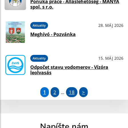
Ponuka práce - Álláslehetőség - MÁNYA
spol. s r.o.
28. MÁJ 2026
Aktuality
Meghívó - Pozvánka
15. MÁJ 2026
Aktuality
Odpočet stavu vodomerov - Vízóra
leolvasás
1
2
18
>
...
Napíšte nám