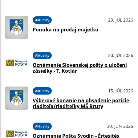
23. JÚL 2026
Aktuality
Ponuka na predaj majetku
20. JÚL 2026
Aktuality
Oznámenie Slovenskej pošty o uložení
zásielky - T. Kotlár
15. JÚL 2026
Aktuality
Výberové konanie na obsadenie pozície
riaditeľa/riaditeľky MŠ Bruty
30. JÚN 2026
Aktuality
Oznámenie Pošta Svodín - Értesítés