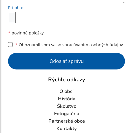
Príloha:
Príloha
*
povinné položky
*
Oboznámil som sa so
spracúvaním osobných údajov
Google reCaptcha Response
Odoslať správu
Rýchle odkazy
O obci
História
Školstvo
Fotogaléria
Partnerské obce
Kontakty