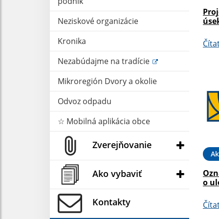
podnik
Pro
úse
Neziskové organizácie
Kronika
Číta
Nezabúdajme na tradície
Mikroregión Dvory a okolie
Odvoz odpadu
☆ Mobilná aplikácia obce
Zverejňovanie
Ak
Ako vybaviť
Ozn
o ul
Kontakty
Číta