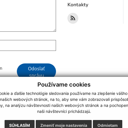
Kontakty
Google reCaptcha Response
Odoslať
ím
správu
Používame cookies
okie a ďalšie technológie sledovania používame na zlepšenie vášho
 našich webových stránok, na to, aby sme vám zobrazovali prispôs
my, na analýzu návštevnosti našich webových stránok a na pochopeni
webdesign
|
naši návštevníci prichádzajú.
.
,
o.
,
SÚHLASÍM
Zmeniť moje nastavenia
Odmietam