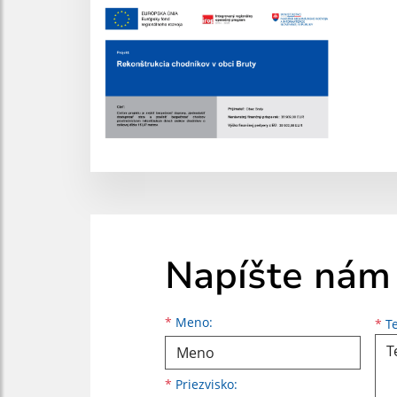
Napíšte nám
Meno
Priezvisko
E-mailová adresa
*
Meno:
*
Te
*
Priezvisko: