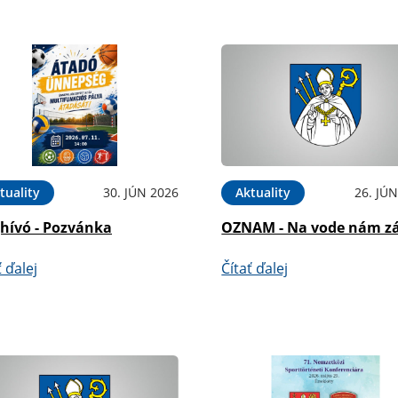
tuality
30. JÚN 2026
Aktuality
26. JÚ
hívó - Pozvánka
OZNAM - Na vode nám zá
ť ďalej
Čítať ďalej