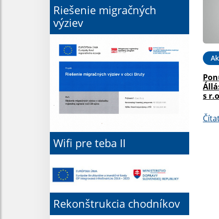
Riešenie migračných
výziev
Ak
Pon
Állá
s r.o
Číta
Wifi pre teba II
Rekonštrukcia chodníkov