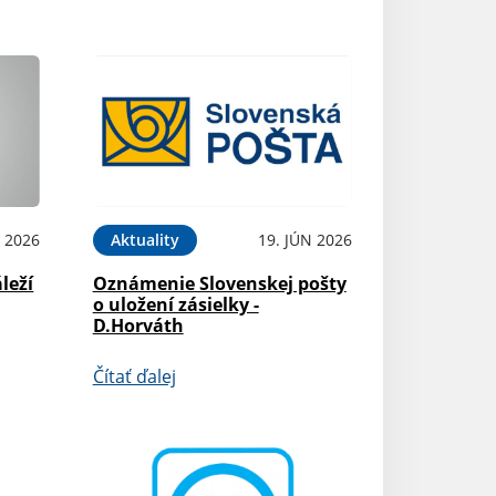
N 2026
Aktuality
19. JÚN 2026
leží
Oznámenie Slovenskej pošty
o uložení zásielky -
D.Horváth
Čítať ďalej