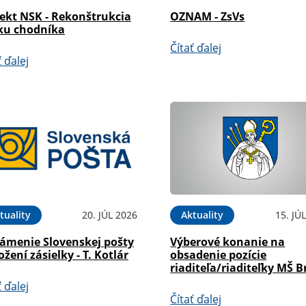
jekt NSK - Rekonštrukcia
OZNAM - ZsVs
ku chodníka
Čítať ďalej
ť ďalej
tuality
20. JÚL 2026
Aktuality
15. JÚ
ámenie Slovenskej pošty
Výberové konanie na
ožení zásielky - T. Kotlár
obsadenie pozície
riaditeľa/riaditeľky MŠ B
ť ďalej
Čítať ďalej