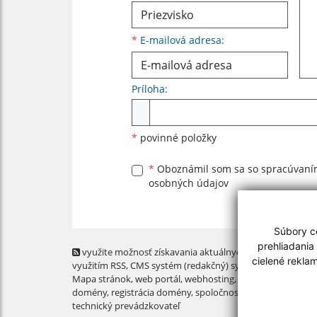
*
E-mailová adresa:
Príloha:
Príloha
*
povinné položky
*
Oboznámil som sa so
spracúvan
osobných údajov
Súbory co
prehliadania
využite možnosť získavania aktuálnych informácií s
cielené rekla
využitím RSS
, CMS systém (redakčný) systém ECHELON 2,
Mapa stránok
,
web portál
,
webhosting
,
webex.digital, s.r.o
domény
,
registrácia domény
,
spoločnosť webex.digital, s.r.
technický prevádzkovateľ