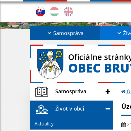
Samospráva
Živ
Oficiálne stránk
OBEC BRU
Samospráva
Ú
Úz
Život v obci
Aktuality
21