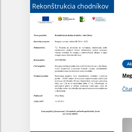
Rekonštrukcia chodníkov
Ak
Meg
Číta