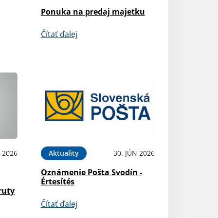
Ponuka na predaj majetku
Čítať ďalej
L 2026
Aktuality
30. JÚN 2026
Oznámenie Pošta Svodín -
Értesítés
ruty
Čítať ďalej