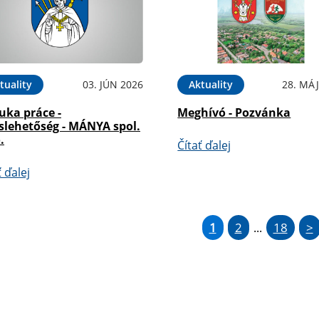
tuality
03. JÚN 2026
Aktuality
28. MÁJ
uka práce -
Meghívó - Pozvánka
slehetőség - MÁNYA spol.
.
Čítať ďalej
ť ďalej
1
2
18
>
...