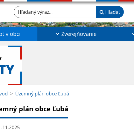
Hľadaný výraz...
Hľadať
ot v obci
Zverejňovanie
y
TY
vod
Územný plán obce Ľubá
emný plán obce Ľubá
.11.2025