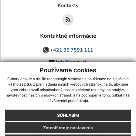
Kontakty
Kontaktné informácie
+421 36 7591 111
info@bruty.sk
Používame cookies
Súbory cookie a ďalšie technológie sledovania používame na zlepšenie
vášho zážitku z prehliadania našich webových stránok, na to, aby sme
využite možnosť získavania aktuálnych informácií s využitím RSS
,
vám zobrazovali prispôsobený obsah a cielené reklamy, na analýzu
CMS systém (redakčný) systém ECHELON 2,
Mapa stránok
,
web portál
,
návštevnosti našich webových stránok a na pochopenie toho, odkiaľ naši
návštevníci prichádzajú.
webhosting
,
webex.digital, s.r.o.
,
domény
,
registrácia domény
,
spoločnosť webex.digital, s.r.o.
,
technický prevádzkovateľ
SÚHLASÍM
Posledná aktualizácia:
03.08.2026
Zmeniť moje nastavenia
Vytlačiť stránku
|
Vyhlásenie o prístupnosti