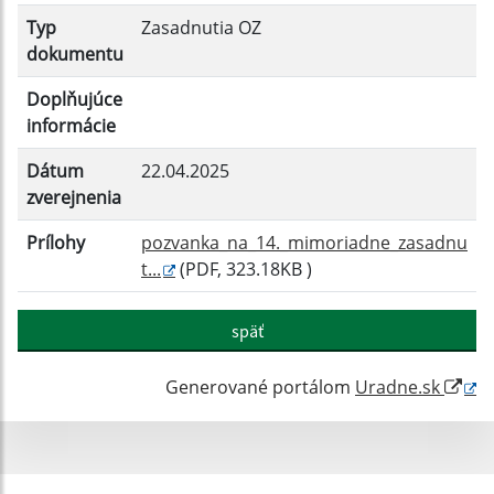
Filtrovať
Reset
Typ
Zasadnutia OZ
dokumentu
Doplňujúce
informácie
Dátum
22.04.2025
zverejnenia
Prílohy
pozvanka_na_14._mimoriadne_zasadnu
t...
(PDF, 323.18KB )
späť
Generované portálom
Uradne.sk