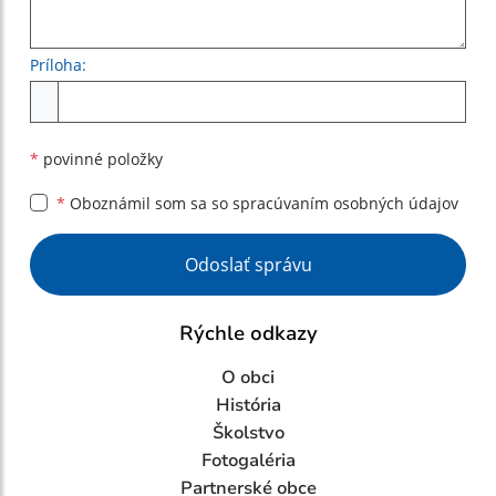
Príloha:
Príloha
*
povinné položky
*
Oboznámil som sa so
spracúvaním osobných údajov
Google reCaptcha Response
Odoslať správu
Rýchle odkazy
O obci
História
Školstvo
Fotogaléria
Partnerské obce