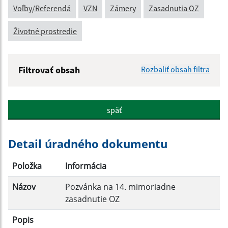
Voľby/Referendá
VZN
Zámery
Zasadnutia OZ
Životné prostredie
Filtrovať obsah
Rozbaliť obsah filtra
Názov:
späť
Popis:
Detail úradného dokumentu
Dátum zverejnenia od:
Položka
Informácia
Názov
Pozvánka na 14. mimoriadne
Dátum zverejnenia do:
zasadnutie OZ
Popis