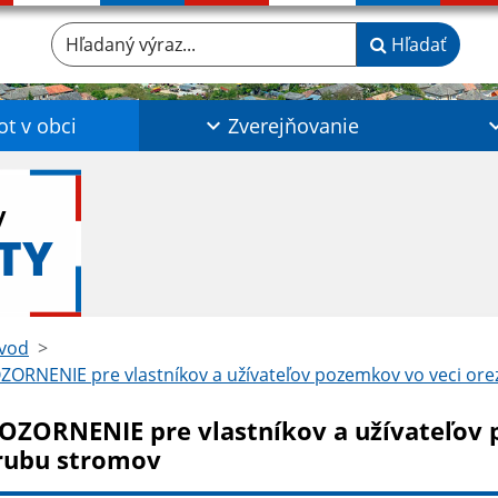
Hľadaný výraz...
Hľadať
ot v obci
Zverejňovanie
y
TY
vod
ORNENIE pre vlastníkov a užívateľov pozemkov vo veci ore
OZORNENIE pre vlastníkov a užívateľov 
rubu stromov