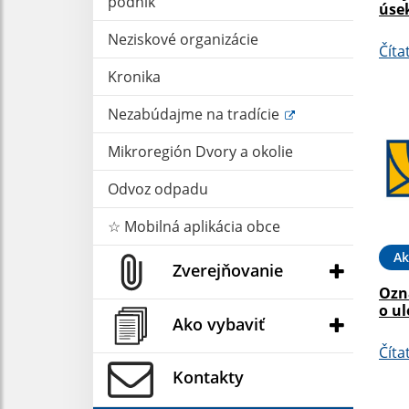
podnik
úse
Neziskové organizácie
Číta
Kronika
Nezabúdajme na tradície
Mikroregión Dvory a okolie
Odvoz odpadu
☆ Mobilná aplikácia obce
Ak
Zverejňovanie
Ozn
o ul
Ako vybaviť
Číta
Kontakty