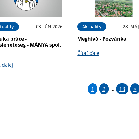
tuality
03. JÚN 2026
Aktuality
28. MÁJ
uka práce -
Meghívó - Pozvánka
slehetőség - MÁNYA spol.
.
Čítať ďalej
ť ďalej
1
2
18
>
...