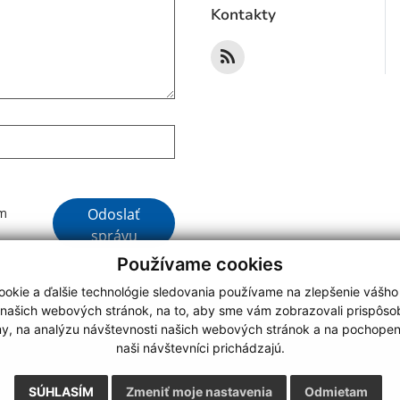
Kontakty
Google reCaptcha Response
Odoslať
ím
správu
Používame cookies
okie a ďalšie technológie sledovania používame na zlepšenie vášho
 našich webových stránok, na to, aby sme vám zobrazovali prispôs
my, na analýzu návštevnosti našich webových stránok a na pochopeni
webdesign
|
naši návštevníci prichádzajú.
.
,
o.
,
SÚHLASÍM
Zmeniť moje nastavenia
Odmietam