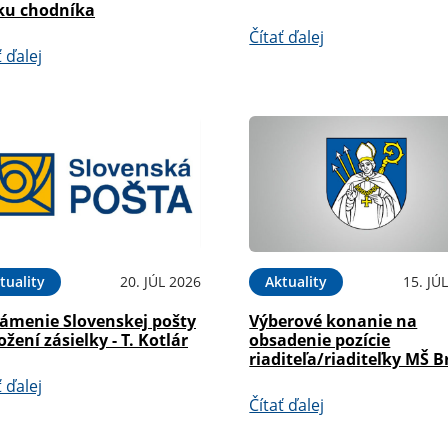
ku chodníka
Čítať ďalej
ť ďalej
tuality
20. JÚL 2026
Aktuality
15. JÚ
ámenie Slovenskej pošty
Výberové konanie na
ožení zásielky - T. Kotlár
obsadenie pozície
riaditeľa/riaditeľky MŠ B
ť ďalej
Čítať ďalej