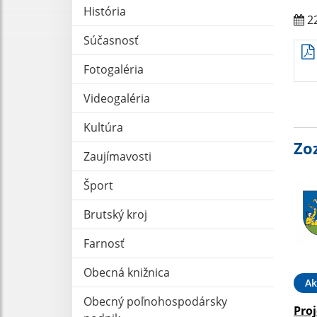
História
22
Súčasnosť
Fotogaléria
Videogaléria
Kultúra
Zo
Zaujímavosti
Šport
Brutský kroj
Farnosť
Obecná knižnica
Ak
Obecný poľnohospodársky
Pro