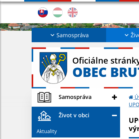
Samospráva
Živ
Oficiálne stránk
OBEC BRU
Samospráva
Ú
UPOZ
Život v obci
UP
vý
Aktuality