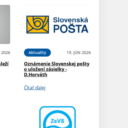
N 2026
Aktuality
19. JÚN 2026
leží
Oznámenie Slovenskej pošty
o uložení zásielky -
D.Horváth
Čítať ďalej