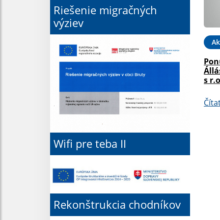
Riešenie migračných
výziev
Ak
Pon
Állá
s r.o
Číta
Wifi pre teba II
Rekonštrukcia chodníkov