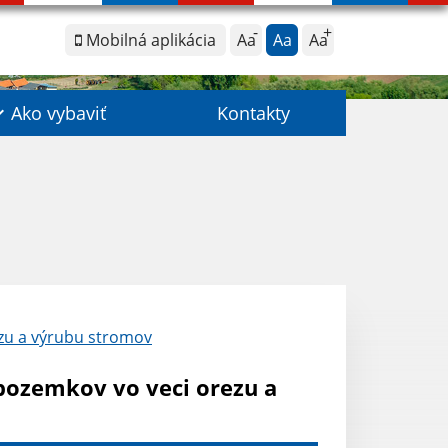
Mobilná aplikácia
Aa
Aa
Aa
Ako vybaviť
Kontakty
zu a výrubu stromov
pozemkov vo veci orezu a