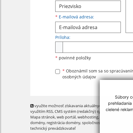
*
E-mailová adresa:
Príloha:
Príloha
*
povinné položky
*
Oboznámil som sa so
spracúvan
osobných údajov
Súbory co
prehliadania
využite možnosť získavania aktuálnych informácií s
cielené rekla
využitím RSS
, CMS systém (redakčný) systém ECHELON 2,
Mapa stránok
,
web portál
,
webhosting
,
webex.digital, s.r.o
domény
,
registrácia domény
,
spoločnosť webex.digital, s.r.
technický prevádzkovateľ