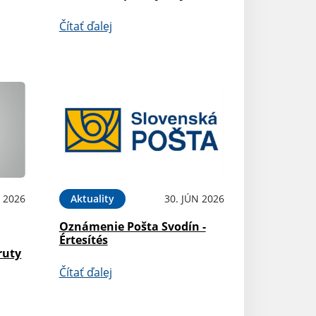
Čítať ďalej
L 2026
Aktuality
30. JÚN 2026
Oznámenie Pošta Svodín -
Értesítés
ruty
Čítať ďalej