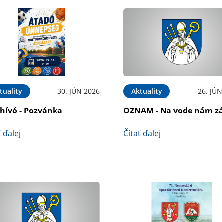
tuality
30. JÚN 2026
Aktuality
26. JÚ
hívó - Pozvánka
OZNAM - Na vode nám zá
ť ďalej
Čítať ďalej