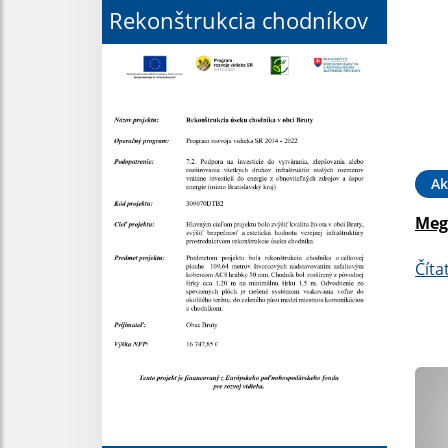
Rekonštrukcia chodníkov
Ak
Meg
Číta