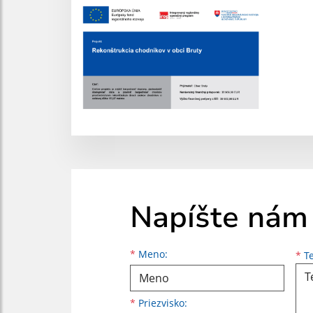
Napíšte nám
Meno
Priezvisko
E-mailová adresa
*
Meno:
*
Te
*
Priezvisko: