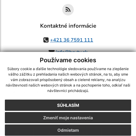
Kontaktné informácie
+421 36 7591 111
info@bruty.sk
Používame cookies
Súbory cookie a ďalšie technológie sledovania používame na zlepšenie
vášho zážitku z prehliadania našich webových stránok, na to, aby sme
využite možnosť získavania aktuálnych informácií s využitím RSS
,
vám zobrazovali prispôsobený obsah a cielené reklamy, na analýzu
CMS systém (redakčný) systém ECHELON 2,
Mapa stránok
,
web portál
,
návštevnosti našich webových stránok a na pochopenie toho, odkiaľ naši
návštevníci prichádzajú.
webhosting
,
webex.digital, s.r.o.
,
domény
,
registrácia domény
,
spoločnosť webex.digital, s.r.o.
,
technický prevádzkovateľ
SÚHLASÍM
Posledná aktualizácia:
03.08.2026
Zmeniť moje nastavenia
Vytlačiť stránku
|
Vyhlásenie o prístupnosti
Autorské práva
|
Cookies
Odmietam