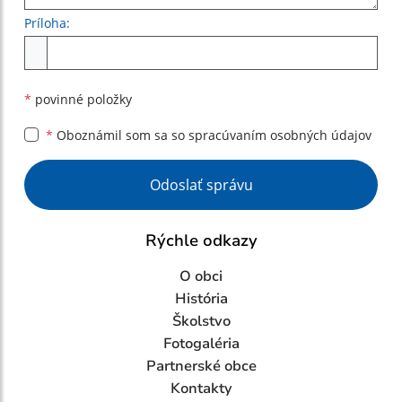
Príloha:
Príloha
*
povinné položky
*
Oboznámil som sa so
spracúvaním osobných údajov
Google reCaptcha Response
Odoslať správu
Rýchle odkazy
O obci
História
Školstvo
Fotogaléria
Partnerské obce
Kontakty