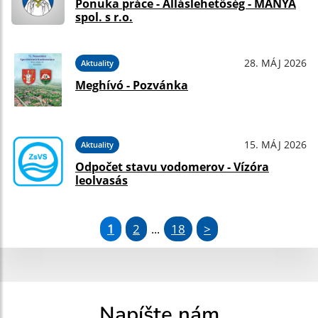
Ponuka práce - Álláslehetőség - MÁNYA
spol. s r.o.
28. MÁJ 2026
Aktuality
Meghívó - Pozvánka
15. MÁJ 2026
Aktuality
Odpočet stavu vodomerov - Vízóra
leolvasás
1
2
18
>
...
Napíšte nám