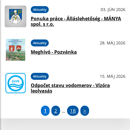
03. JÚN 2026
Aktuality
Ponuka práce - Álláslehetőség - MÁNYA
spol. s r.o.
28. MÁJ 2026
Aktuality
Meghívó - Pozvánka
15. MÁJ 2026
Aktuality
Odpočet stavu vodomerov - Vízóra
leolvasás
1
2
18
>
...