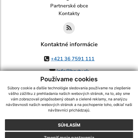
Partnerské obce
Kontakty
Kontaktné informácie
+421 36 7591 111
info@bruty.sk
Používame cookies
Súbory cookie a ďalšie technológie sledovania používame na zlepšenie
vášho zážitku z prehliadania našich webových stránok, na to, aby sme
využite možnosť získavania aktuálnych informácií s využitím RSS
,
vám zobrazovali prispôsobený obsah a cielené reklamy, na analýzu
CMS systém (redakčný) systém ECHELON 2,
Mapa stránok
,
web portál
,
návštevnosti našich webových stránok a na pochopenie toho, odkiaľ naši
návštevníci prichádzajú.
webhosting
,
webex.digital, s.r.o.
,
domény
,
registrácia domény
,
spoločnosť webex.digital, s.r.o.
,
technický prevádzkovateľ
SÚHLASÍM
Posledná aktualizácia:
03.08.2026
Zmeniť moje nastavenia