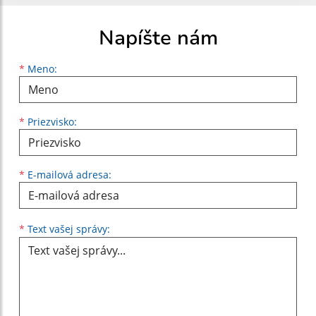
Napíšte nám
Meno
Priezvisko
E-mailová adresa
*
Meno:
*
Priezvisko:
*
E-mailová adresa:
Text vašej správy...
*
Text vašej správy: