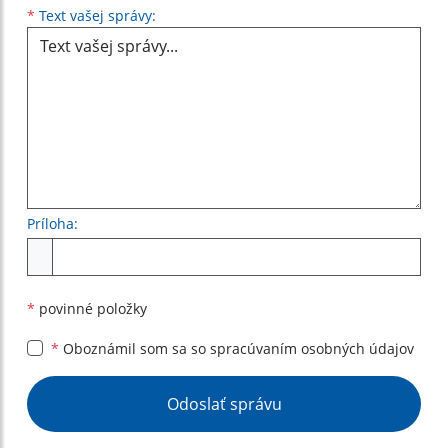
Text vašej správy...
*
Text vašej správy:
Príloha:
Príloha
*
povinné položky
*
Oboznámil som sa so
spracúvaním osobných údajov
Google reCaptcha Response
Odoslať správu