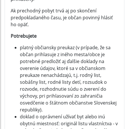
Ak prechodný pobyt trvá aj po skončení
predpokladaného času, je občan povinný hlásiť
ho opäť.
Potrebujete
platný občiansky preukaz (v prípade, že sa
občan prihlasuje z iného mesta/obce je
potrebné predložiť aj ďalšie doklady na
overenie údajov, ktoré sa v občianskom
preukaze nenachádzajú, t.j. rodný list,
sobášny list, rodné listy detí, rozsudok o
rozvode, rozhodnutie súdu o zverení do
výchovy, pri prihlasovaní zo zahraničia
osvedčenie o štátnom občianstve Slovenskej
republiky).
doklad o oprávnení užívať byt alebo inú
obytnú miestnosť: originál listu vlastníctva - v