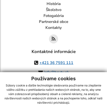
História
Školstvo
Fotogaléria
Partnerské obce
Kontakty
Kontaktné informácie
+421 36 7591 111
info@bruty.sk
Používame cookies
Súbory cookie a ďalšie technológie sledovania používame na zlepšenie
vášho zážitku z prehliadania našich webových stránok, na to, aby sme
využite možnosť získavania aktuálnych informácií s využitím RSS
,
vám zobrazovali prispôsobený obsah a cielené reklamy, na analýzu
CMS systém (redakčný) systém ECHELON 2,
Mapa stránok
,
web portál
,
návštevnosti našich webových stránok a na pochopenie toho, odkiaľ naši
návštevníci prichádzajú.
webhosting
,
webex.digital, s.r.o.
,
domény
,
registrácia domény
,