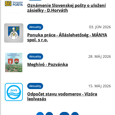
Oznámenie Slovenskej pošty o uložení
zásielky - D.Horváth
03. JÚN 2026
Aktuality
Ponuka práce - Álláslehetőség - MÁNYA
spol. s r.o.
28. MÁJ 2026
Aktuality
Meghívó - Pozvánka
15. MÁJ 2026
Aktuality
Odpočet stavu vodomerov - Vízóra
leolvasás