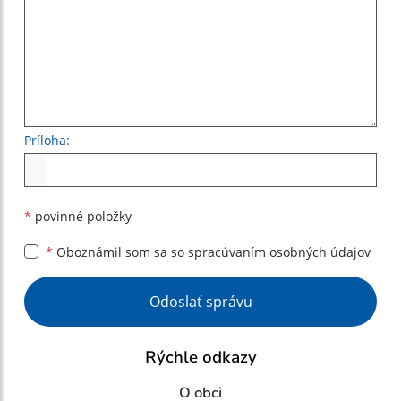
Príloha:
Príloha
*
povinné položky
*
Oboznámil som sa so
spracúvaním osobných údajov
Google reCaptcha Response
Odoslať správu
Rýchle odkazy
O obci