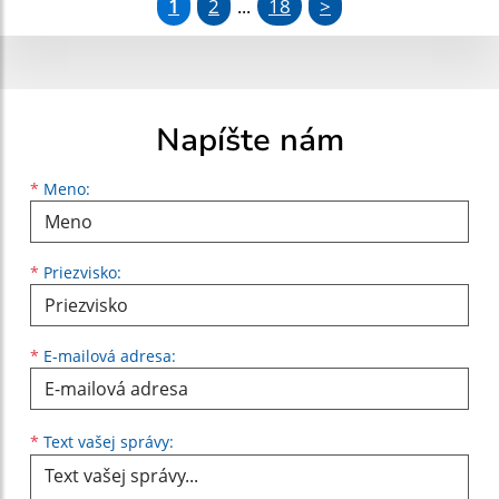
1
2
18
>
...
Napíšte nám
Meno
Priezvisko
E-mailová adresa
*
Meno:
*
Priezvisko:
*
E-mailová adresa:
Text vašej správy...
*
Text vašej správy: