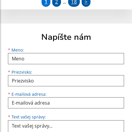
1
2
18
>
...
Napíšte nám
Meno
Priezvisko
E-mailová adresa
*
Meno:
*
Priezvisko:
*
E-mailová adresa:
Text vašej správy...
*
Text vašej správy: