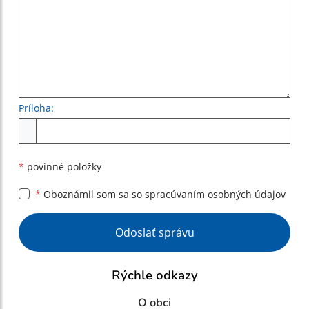
Príloha:
Príloha
*
povinné položky
*
Oboznámil som sa so
spracúvaním osobných údajov
Google reCaptcha Response
Odoslať správu
Rýchle odkazy
O obci