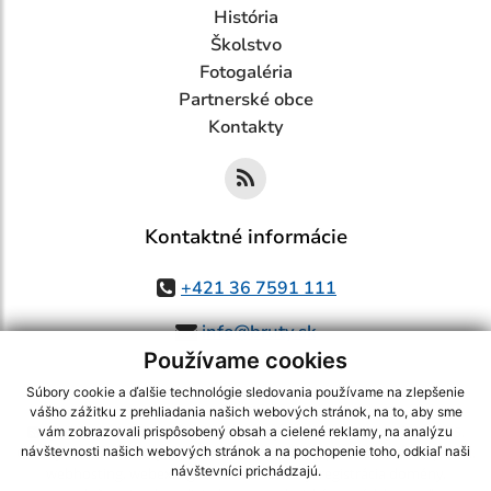
História
Školstvo
Fotogaléria
Partnerské obce
Kontakty
Kontaktné informácie
+421 36 7591 111
info@bruty.sk
Používame cookies
Súbory cookie a ďalšie technológie sledovania používame na zlepšenie
vášho zážitku z prehliadania našich webových stránok, na to, aby sme
využite možnosť získavania aktuálnych informácií s využitím RSS
,
vám zobrazovali prispôsobený obsah a cielené reklamy, na analýzu
CMS systém (redakčný) systém ECHELON 2,
Mapa stránok
,
web portál
,
návštevnosti našich webových stránok a na pochopenie toho, odkiaľ naši
návštevníci prichádzajú.
webhosting
,
webex.digital, s.r.o.
,
domény
,
registrácia domény
,