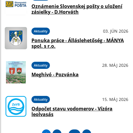
Oznámenie Slovenskej pošty o uložení
zásielky - D.Horváth
03. JÚN 2026
Aktuality
Ponuka práce - Álláslehetőség - MÁNYA
spol. s r.o.
28. MÁJ 2026
Aktuality
Meghívó - Pozvánka
15. MÁJ 2026
Aktuality
Odpočet stavu vodomerov - Vízóra
leolvasás