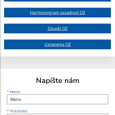
Harmonogram zasadnutí OZ
Zásady OZ
Uznesenia OZ
Napíšte nám
Meno
Priezvisko
E-mailová adresa
*
Meno:
*
Priezvisko: