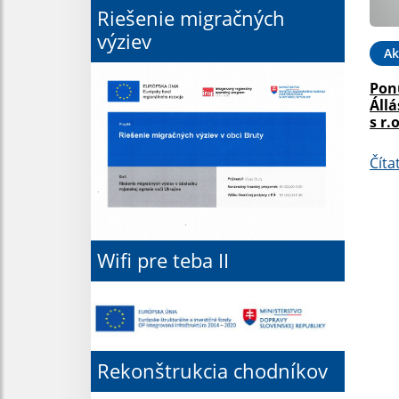
Riešenie migračných
výziev
Ak
Pon
Állá
s r.o
Číta
Wifi pre teba II
Rekonštrukcia chodníkov