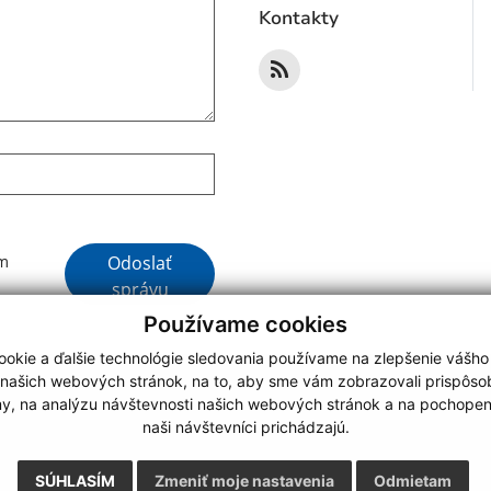
Kontakty
Google reCaptcha Response
Odoslať
ím
správu
Používame cookies
okie a ďalšie technológie sledovania používame na zlepšenie vášho
 našich webových stránok, na to, aby sme vám zobrazovali prispôs
my, na analýzu návštevnosti našich webových stránok a na pochopeni
webdesign
|
naši návštevníci prichádzajú.
.
,
o.
,
SÚHLASÍM
Zmeniť moje nastavenia
Odmietam