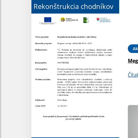
Rekonštrukcia chodníkov
Ak
Meg
Číta