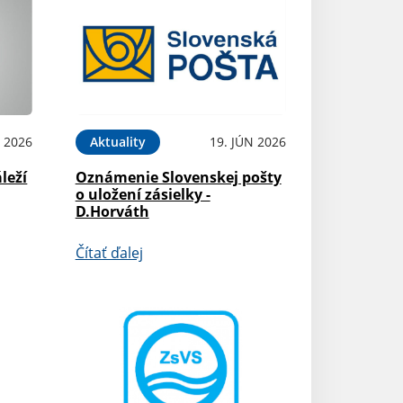
N 2026
Aktuality
19. JÚN 2026
leží
Oznámenie Slovenskej pošty
o uložení zásielky -
D.Horváth
Čítať ďalej