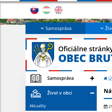
Samospráva
Živ
Oficiálne stránk
OBEC BRU
Samospráva
Ú
Ná
Život v obci
Aktuality
29