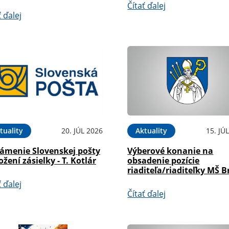
Čítať ďalej
ť ďalej
tuality
20. JÚL 2026
Aktuality
15. JÚ
ámenie Slovenskej pošty
Výberové konanie na
ožení zásielky - T. Kotlár
obsadenie pozície
riaditeľa/riaditeľky MŠ B
ť ďalej
Čítať ďalej