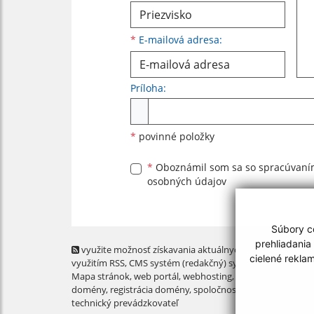
*
E-mailová adresa:
Príloha:
Príloha
*
povinné položky
*
Oboznámil som sa so
spracúvan
osobných údajov
Súbory co
prehliadania
využite možnosť získavania aktuálnych informácií s
cielené rekla
využitím RSS
, CMS systém (redakčný) systém ECHELON 2,
Mapa stránok
,
web portál
,
webhosting
,
webex.digital, s.r.o
domény
,
registrácia domény
,
spoločnosť webex.digital, s.r.
technický prevádzkovateľ