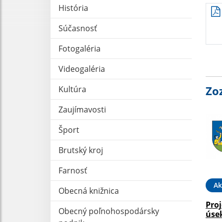
História
Súčasnosť
Fotogaléria
Videogaléria
Zo
Kultúra
Zaujímavosti
Šport
Brutský kroj
Farnosť
Ak
Obecná knižnica
Pro
Obecný poľnohospodársky
úse