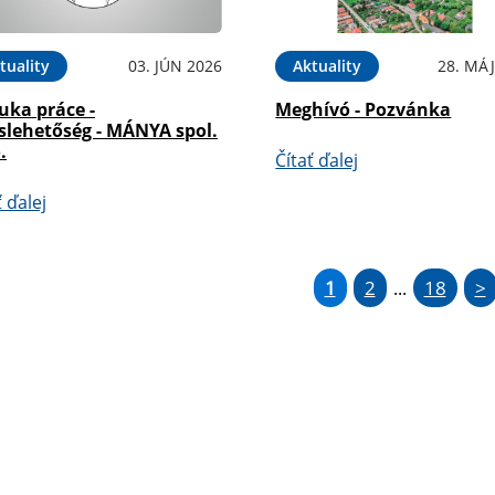
tuality
03. JÚN 2026
Aktuality
28. MÁJ
uka práce -
Meghívó - Pozvánka
slehetőség - MÁNYA spol.
.
Čítať ďalej
ť ďalej
1
2
18
>
...