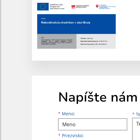
Napíšte nám
Meno
Priezvisko
E-mailová adresa
*
Meno:
*
Te
*
Priezvisko: