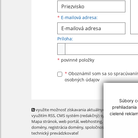
*
E-mailová adresa:
Príloha:
Príloha
*
povinné položky
*
Oboznámil som sa so
spracúvan
osobných údajov
Súbory co
prehliadania
využite možnosť získavania aktuálnych informácií s
cielené rekla
využitím RSS
, CMS systém (redakčný) systém ECHELON 2,
Mapa stránok
,
web portál
,
webhosting
,
webex.digital, s.r.o
domény
,
registrácia domény
,
spoločnosť webex.digital, s.r.
technický prevádzkovateľ