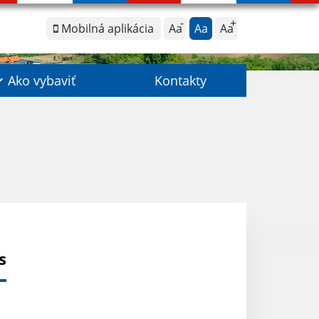
Mobilná aplikácia
Aa
Aa
Aa
Ako vybaviť
Kontakty
s