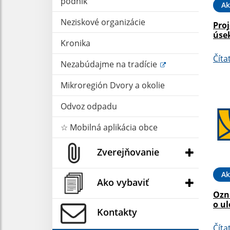
podnik
Ak
Neziskové organizácie
Pro
úse
Kronika
Číta
Nezabúdajme na tradície
Mikroregión Dvory a okolie
Odvoz odpadu
☆ Mobilná aplikácia obce
Zverejňovanie
Ak
Ako vybaviť
Ozn
o ul
Kontakty
Číta