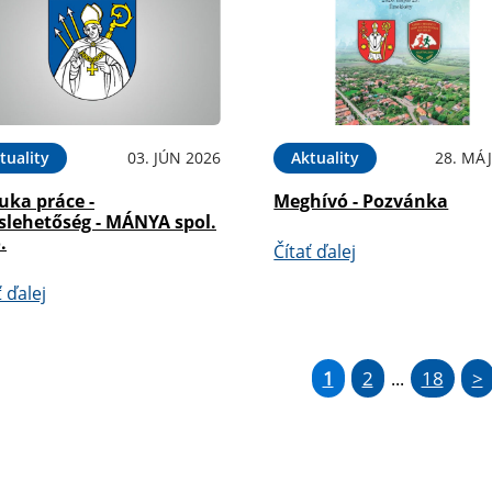
tuality
03. JÚN 2026
Aktuality
28. MÁJ
uka práce -
Meghívó - Pozvánka
slehetőség - MÁNYA spol.
.
Čítať ďalej
ť ďalej
1
2
18
>
...