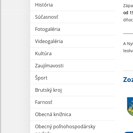
História
Zápa
od 1
Súčasnosť
dňoc
Fotogaléria
_____
Videogaléria
A Ny
leol
Kultúra
Zaujímavosti
Šport
Zo
Brutský kroj
Farnosť
Obecná knižnica
Obecný poľnohospodársky