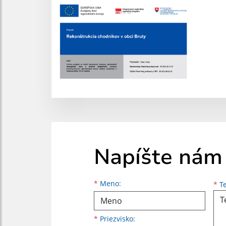
Napíšte nám
Meno
Priezvisko
E-mailová adresa
*
Meno:
*
Te
*
Priezvisko: