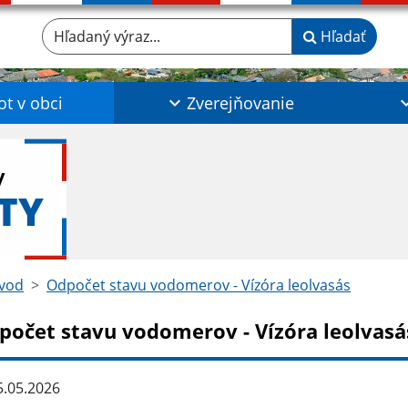
Hľadaný výraz...
Hľadať
ot v obci
Zverejňovanie
y
TY
vod
Odpočet stavu vodomerov - Vízóra leolvasás
počet stavu vodomerov - Vízóra leolvasá
.05.2026