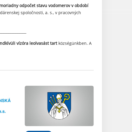
moriadny odpočet stavu vodomerov
v období
renskej spoločnosti, a. s., v pracovných
_______________
ndkívüli vízóra leolvasást tart
községünkben. A