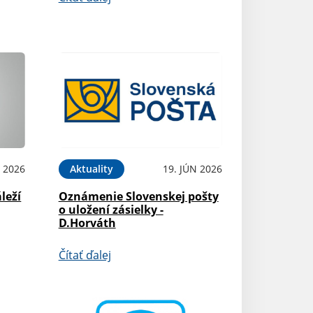
N 2026
Aktuality
19. JÚN 2026
leží
Oznámenie Slovenskej pošty
o uložení zásielky -
D.Horváth
Čítať ďalej