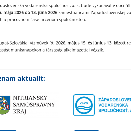
doslovenská vodárenská spoločnosť, a. s. bude vykonávať v obci
mi
5. mája 2026 do 13. júna 2026
zamestnancami Západoslovenskej vodá
h a pracovnom čase určenom spoločnosťou.
___________________________________________________________________________
ugat-Szlovákiai Vízművek Rt.
2026. május 15. és június 13. között re
vasást munkanapokon a társaság alkalmazottai végzik.
znam aktualít: