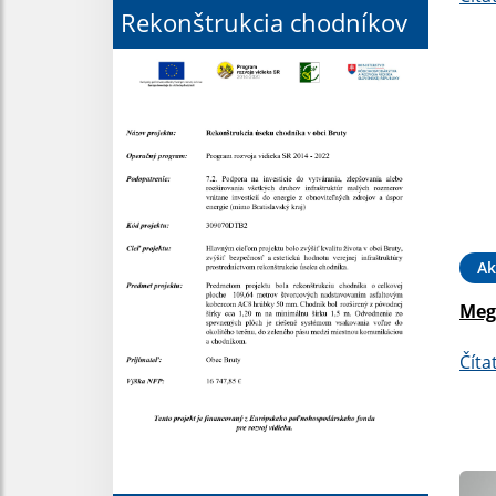
Rekonštrukcia chodníkov
Ak
Meg
Číta