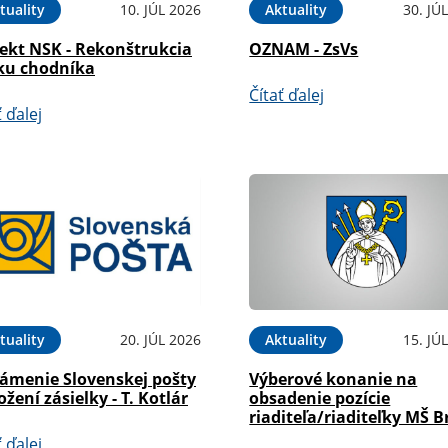
tuality
10. JÚL 2026
Aktuality
30. JÚ
jekt NSK - Rekonštrukcia
OZNAM - ZsVs
ku chodníka
Čítať ďalej
ť ďalej
tuality
20. JÚL 2026
Aktuality
15. JÚ
ámenie Slovenskej pošty
Výberové konanie na
ožení zásielky - T. Kotlár
obsadenie pozície
riaditeľa/riaditeľky MŠ B
ť ďalej