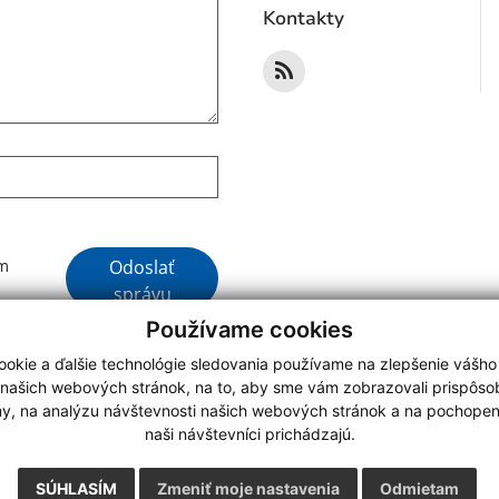
Kontakty
Google reCaptcha Response
Odoslať
ím
správu
Používame cookies
okie a ďalšie technológie sledovania používame na zlepšenie vášho
 našich webových stránok, na to, aby sme vám zobrazovali prispôs
my, na analýzu návštevnosti našich webových stránok a na pochopeni
webdesign
|
naši návštevníci prichádzajú.
.
,
o.
,
SÚHLASÍM
Zmeniť moje nastavenia
Odmietam