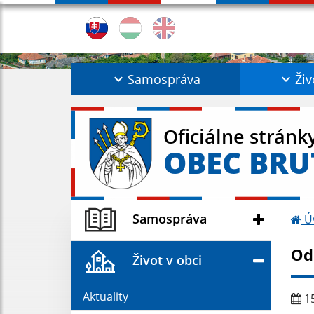
Samospráva
Živ
Oficiálne stránk
OBEC BRU
Samospráva
Ú
Od
Život v obci
Aktuality
15