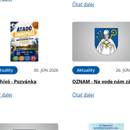
Čítať ďalej
tuality
30. JÚN 2026
Aktuality
26. JÚ
hívó - Pozvánka
OZNAM - Na vode nám zá
ť ďalej
Čítať ďalej