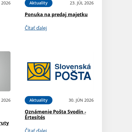
L 2026
Aktuality
23. JÚL 2026
Ponuka na predaj majetku
Čítať ďalej
L 2026
Aktuality
30. JÚN 2026
Oznámenie Pošta Svodín -
Értesítés
ruty
Čítať ďalej