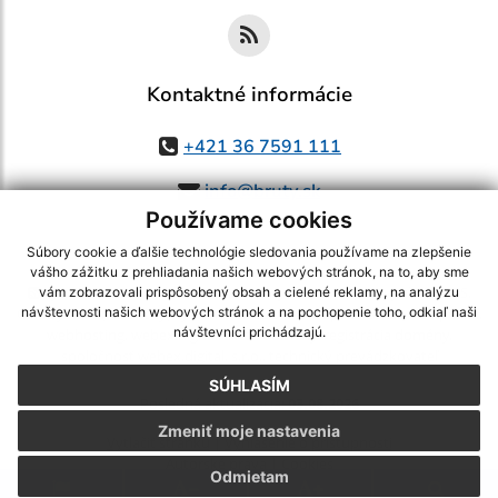
Kontaktné informácie
+421 36 7591 111
info@bruty.sk
Používame cookies
Súbory cookie a ďalšie technológie sledovania používame na zlepšenie
vášho zážitku z prehliadania našich webových stránok, na to, aby sme
využite možnosť získavania aktuálnych informácií s využitím RSS
,
vám zobrazovali prispôsobený obsah a cielené reklamy, na analýzu
CMS systém (redakčný) systém ECHELON 2,
Mapa stránok
,
web portál
,
návštevnosti našich webových stránok a na pochopenie toho, odkiaľ naši
návštevníci prichádzajú.
webhosting
,
webex.digital, s.r.o.
,
domény
,
registrácia domény
,
spoločnosť webex.digital, s.r.o.
,
technický prevádzkovateľ
SÚHLASÍM
Posledná aktualizácia:
03.08.2026
Zmeniť moje nastavenia
Vytlačiť stránku
|
Vyhlásenie o prístupnosti
Autorské práva
|
Cookies
Odmietam