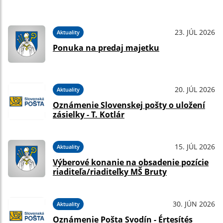
23. JÚL 2026
Aktuality
Ponuka na predaj majetku
20. JÚL 2026
Aktuality
Oznámenie Slovenskej pošty o uložení
zásielky - T. Kotlár
15. JÚL 2026
Aktuality
Výberové konanie na obsadenie pozície
riaditeľa/riaditeľky MŠ Bruty
30. JÚN 2026
Aktuality
Oznámenie Pošta Svodín - Értesítés