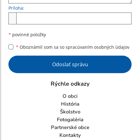
Príloha:
Príloha
*
povinné položky
*
Oboznámil som sa so
spracúvaním osobných údajov
Google reCaptcha Response
Odoslať správu
Rýchle odkazy
O obci
História
Školstvo
Fotogaléria
Partnerské obce
Kontakty