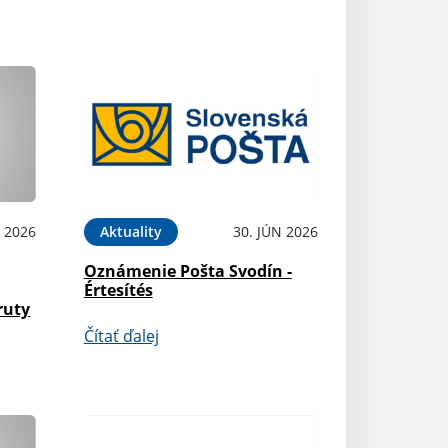
L 2026
Aktuality
30. JÚN 2026
Oznámenie Pošta Svodín -
Értesítés
ruty
Čítať ďalej