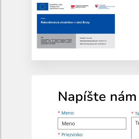
Napíšte nám
Meno
Priezvisko
E-mailová adresa
*
Meno:
*
Te
*
Priezvisko: