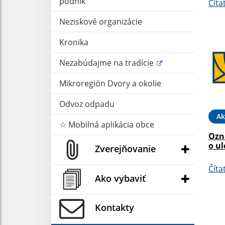
podnik
Číta
Neziskové organizácie
Kronika
Nezabúdajme na tradície
Mikroregión Dvory a okolie
Odvoz odpadu
Ak
☆ Mobilná aplikácia obce
Ozn
o ul
Zverejňovanie
Číta
Ako vybaviť
Kontakty