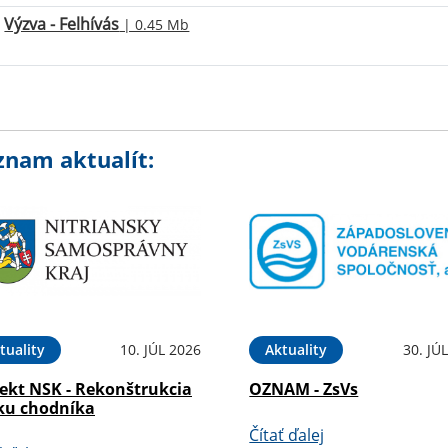
Výzva - Felhívás
| 0.45 Mb
znam aktualít:
tuality
10. JÚL 2026
Aktuality
30. JÚ
jekt NSK - Rekonštrukcia
OZNAM - ZsVs
ku chodníka
Čítať ďalej