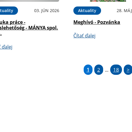
tuality
03. JÚN 2026
Aktuality
28. MÁJ
uka práce -
Meghívó - Pozvánka
slehetőség - MÁNYA spol.
.
Čítať ďalej
ť ďalej
1
2
18
>
...