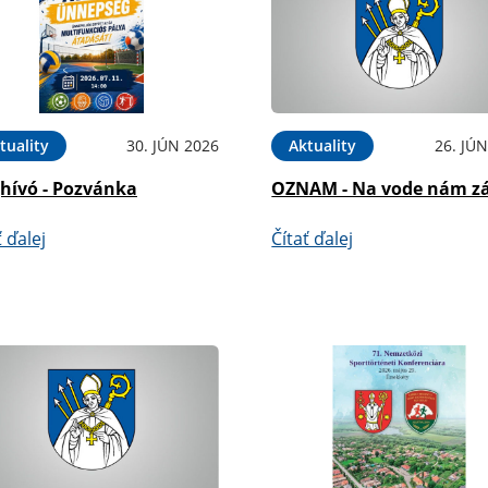
tuality
30. JÚN 2026
Aktuality
26. JÚ
hívó - Pozvánka
OZNAM - Na vode nám zá
ť ďalej
Čítať ďalej