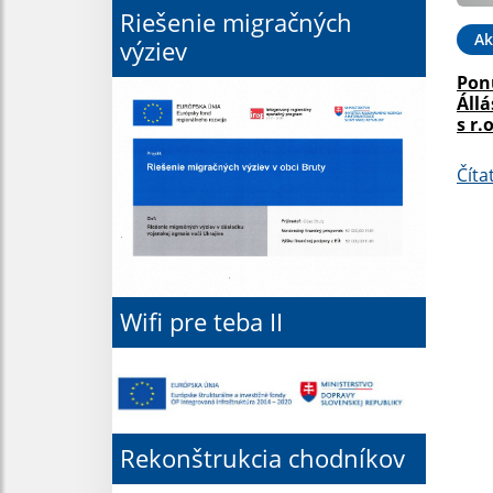
Riešenie migračných
Ak
výziev
Pon
Állá
s r.o
Číta
Wifi pre teba II
Rekonštrukcia chodníkov