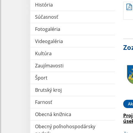
História
Súčasnosť
Fotogaléria
Videogaléria
Zo
Kultúra
Zaujímavosti
Šport
Brutský kroj
Farnosť
Ak
Obecná knižnica
Pro
úse
Obecný poľnohospodársky