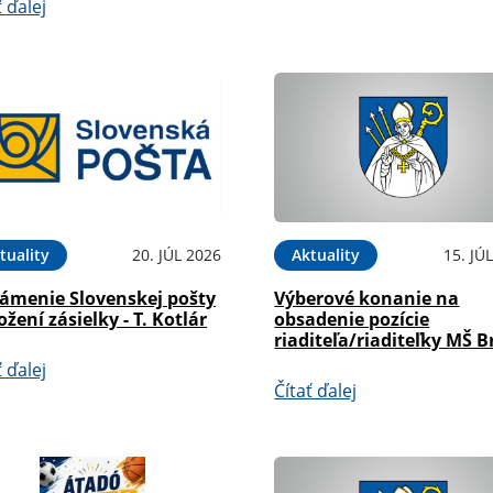
ť ďalej
tuality
20. JÚL 2026
Aktuality
15. JÚ
ámenie Slovenskej pošty
Výberové konanie na
ožení zásielky - T. Kotlár
obsadenie pozície
riaditeľa/riaditeľky MŠ B
ť ďalej
Čítať ďalej