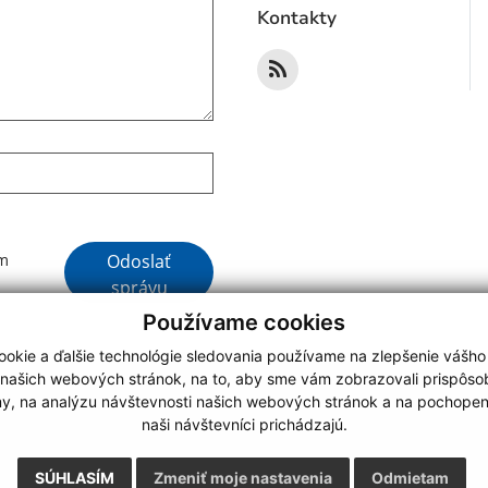
Kontakty
Google reCaptcha Response
Odoslať
ím
správu
Používame cookies
okie a ďalšie technológie sledovania používame na zlepšenie vášho
 našich webových stránok, na to, aby sme vám zobrazovali prispôs
my, na analýzu návštevnosti našich webových stránok a na pochopeni
webdesign
|
naši návštevníci prichádzajú.
.
,
o.
,
SÚHLASÍM
Zmeniť moje nastavenia
Odmietam