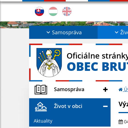
Samospráva
Živ
Oficiálne stránk
OBEC BRU
Samospráva
Ú
Výz
Život v obci
Aktuality
04