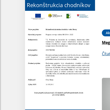
Rekonštrukcia chodníkov
Ak
Meg
Číta