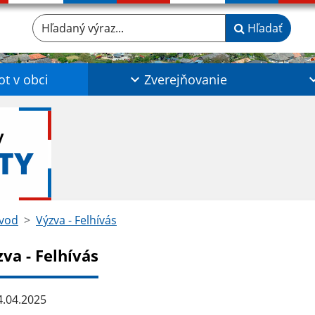
Hľadaný výraz...
Hľadať
ot v obci
Zverejňovanie
y
TY
vod
Výzva - Felhívás
va - Felhívás
.04.2025