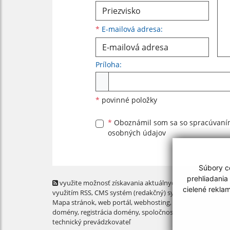
*
E-mailová adresa:
Príloha:
Príloha
*
povinné položky
*
Oboznámil som sa so
spracúvan
osobných údajov
Súbory co
prehliadania
využite možnosť získavania aktuálnych informácií s
cielené rekla
využitím RSS
, CMS systém (redakčný) systém ECHELON 2,
Mapa stránok
,
web portál
,
webhosting
,
webex.digital, s.r.o
domény
,
registrácia domény
,
spoločnosť webex.digital, s.r.
technický prevádzkovateľ