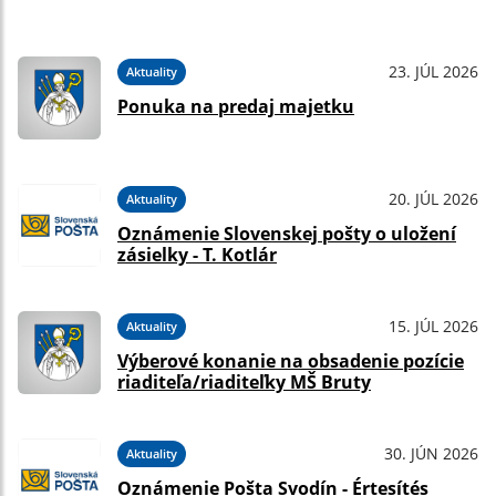
23. JÚL 2026
Aktuality
Ponuka na predaj majetku
20. JÚL 2026
Aktuality
Oznámenie Slovenskej pošty o uložení
zásielky - T. Kotlár
15. JÚL 2026
Aktuality
Výberové konanie na obsadenie pozície
riaditeľa/riaditeľky MŠ Bruty
30. JÚN 2026
Aktuality
Oznámenie Pošta Svodín - Értesítés