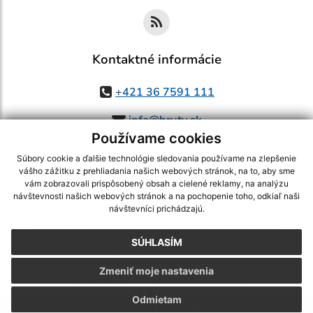
Kontaktné informácie
+421 36 7591 111
info@bruty.sk
Používame cookies
Súbory cookie a ďalšie technológie sledovania používame na zlepšenie
vášho zážitku z prehliadania našich webových stránok, na to, aby sme
využite možnosť získavania aktuálnych informácií s využitím RSS
,
vám zobrazovali prispôsobený obsah a cielené reklamy, na analýzu
CMS systém (redakčný) systém ECHELON 2,
Mapa stránok
,
web portál
,
návštevnosti našich webových stránok a na pochopenie toho, odkiaľ naši
návštevníci prichádzajú.
webhosting
,
webex.digital, s.r.o.
,
domény
,
registrácia domény
,
spoločnosť webex.digital, s.r.o.
,
technický prevádzkovateľ
SÚHLASÍM
Posledná aktualizácia:
03.08.2026
Zmeniť moje nastavenia
Vytlačiť stránku
|
Vyhlásenie o prístupnosti
Autorské práva
|
Cookies
Odmietam