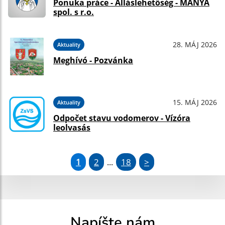
Ponuka práce - Álláslehetőség - MÁNYA
spol. s r.o.
28. MÁJ 2026
Aktuality
Meghívó - Pozvánka
15. MÁJ 2026
Aktuality
Odpočet stavu vodomerov - Vízóra
leolvasás
1
2
18
>
...
Napíšte nám