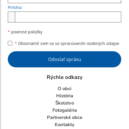
Príloha:
Príloha
*
povinné položky
*
Oboznámil som sa so
spracúvaním osobných údajov
Google reCaptcha Response
Odoslať správu
Rýchle odkazy
O obci
História
Školstvo
Fotogaléria
Partnerské obce
Kontakty