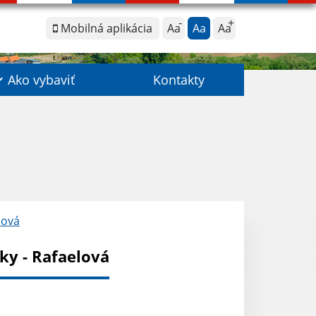
Mobilná aplikácia
Aa
Aa
Aa
Ako vybaviť
Kontakty
lová
ky - Rafaelová