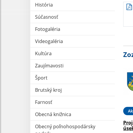
História
Súčasnosť
Fotogaléria
Videogaléria
Zo
Kultúra
Zaujímavosti
Šport
Brutský kroj
Farnosť
Ak
Obecná knižnica
Pro
Obecný poľnohospodársky
úse