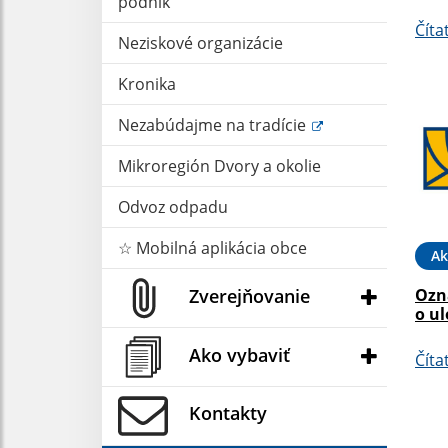
podnik
Číta
Neziskové organizácie
Kronika
Nezabúdajme na tradície
Mikroregión Dvory a okolie
Odvoz odpadu
☆ Mobilná aplikácia obce
Ak
Zverejňovanie
Ozn
o ul
Ako vybaviť
Číta
Kontakty