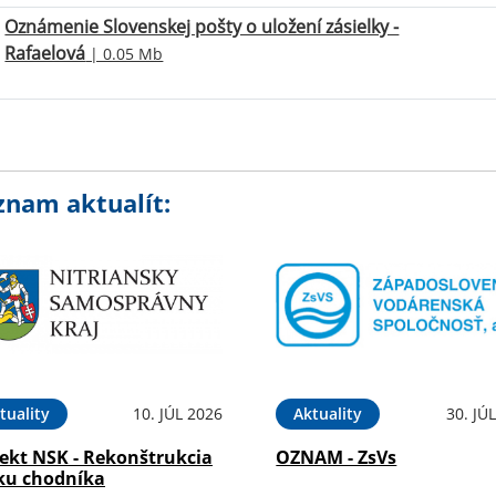
Oznámenie Slovenskej pošty o uložení zásielky -
Rafaelová
| 0.05 Mb
znam aktualít:
tuality
10. JÚL 2026
Aktuality
30. JÚ
jekt NSK - Rekonštrukcia
OZNAM - ZsVs
ku chodníka