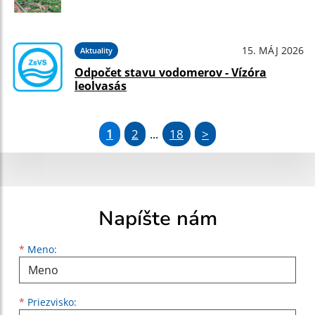
15. MÁJ 2026
Aktuality
Odpočet stavu vodomerov - Vízóra
leolvasás
1
2
18
>
...
Napíšte nám
Meno
Priezvisko
E-mailová adresa
*
Meno:
*
Priezvisko: