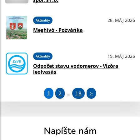
spol. s r.o.
28. MÁJ 2026
Aktuality
Meghívó - Pozvánka
15. MÁJ 2026
Aktuality
Odpočet stavu vodomerov - Vízóra
leolvasás
1
2
18
>
...
Napíšte nám