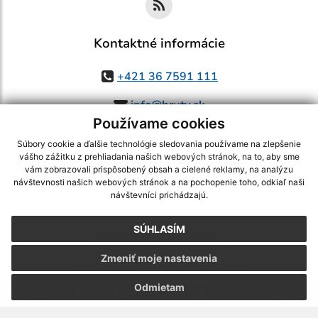
Kontaktné informácie
+421 36 7591 111
info@bruty.sk
Používame cookies
Súbory cookie a ďalšie technológie sledovania používame na zlepšenie
vášho zážitku z prehliadania našich webových stránok, na to, aby sme
využite možnosť získavania aktuálnych informácií s využitím RSS
,
vám zobrazovali prispôsobený obsah a cielené reklamy, na analýzu
CMS systém (redakčný) systém ECHELON 2,
Mapa stránok
,
web portál
,
návštevnosti našich webových stránok a na pochopenie toho, odkiaľ naši
návštevníci prichádzajú.
webhosting
,
webex.digital, s.r.o.
,
domény
,
registrácia domény
,
spoločnosť webex.digital, s.r.o.
,
technický prevádzkovateľ
SÚHLASÍM
Posledná aktualizácia:
03.08.2026
Zmeniť moje nastavenia
Vytlačiť stránku
|
Vyhlásenie o prístupnosti
Autorské práva
|
Cookies
Odmietam