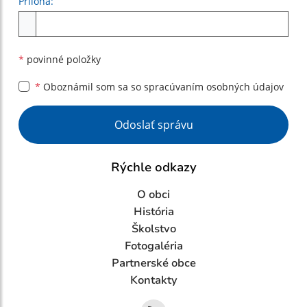
Príloha:
Príloha
*
povinné položky
*
Oboznámil som sa so
spracúvaním osobných údajov
Google reCaptcha Response
Odoslať správu
Rýchle odkazy
O obci
História
Školstvo
Fotogaléria
Partnerské obce
Kontakty