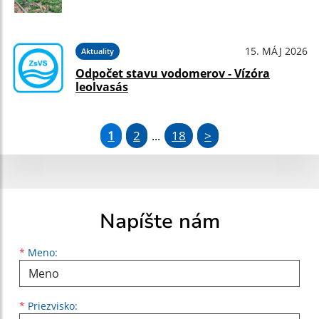
15. MÁJ 2026
Aktuality
Odpočet stavu vodomerov - Vízóra
leolvasás
1
2
18
>
...
Napíšte nám
Meno
Priezvisko
E-mailová adresa
*
Meno:
*
Priezvisko: