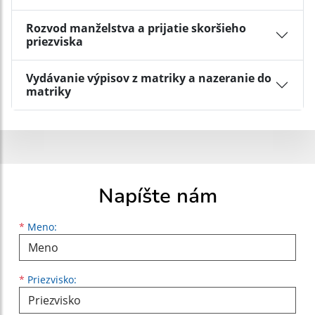
Rozvod manželstva a prijatie skoršieho
priezviska
Vydávanie výpisov z matriky a nazeranie do
matriky
Napíšte nám
Meno
Priezvisko
E-mailová adresa
*
Meno:
*
Priezvisko: