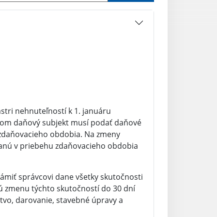
stri nehnuteľností k 1. januáru
ičom daňový subjekt musí podať daňové
o zdaňovacieho obdobia. Na zmeny
tanú v priebehu zdaňovacieho obdobia
ámiť správcovi dane všetky skutočnosti
dú zmenu týchto skutočností do 30 dní
stvo, darovanie, stavebné úpravy a