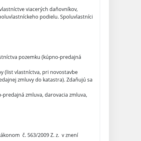
vlastníctve viacerých daňovníkov,
oluvlastníckeho podielu. Spoluvlastníci
stníctva pozemku (kúpno-predajná
(list vlastníctva, pri novostavbe
dajnej zmluvy do katastra). Zdaňujú sa
no-predajná zmluva, darovacia zmluva,
zákonom č. 563/2009 Z. z. v znení