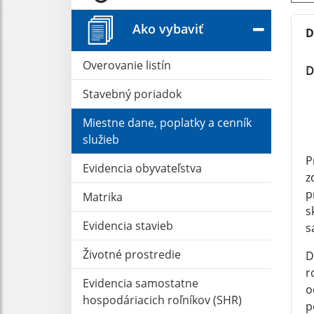
Ako vybaviť
D
Overovanie listín
D
Stavebný poriadok
Miestne dane, poplatky a cenník
služieb
P
Evidencia obyvateľstva
z
p
Matrika
s
Evidencia stavieb
s
Životné prostredie
D
r
Evidencia samostatne
o
hospodáriacich roľníkov (SHR)
p