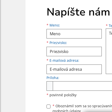
Napíšte nám
Meno
Priezvisko
E-mailová adresa
*
Meno:
*
Te
*
Priezvisko:
*
E-mailová adresa:
Príloha:
Príloha
*
povinné položky
*
Oboznámil som sa so
spracúvan
osobných údajov