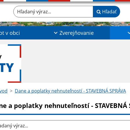
Hľadaný výraz...
Hľadať
ot v obci
Zverejňovanie
y
TY
vod
Dane a poplatky nehnuteľností - STAVEBNÁ SPRÁVA
ne a poplatky nehnuteľností - STAVEBNÁ
aný výraz...