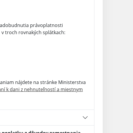
nadobudnutia právoplatnosti
 v troch rovnakých splátkach:
daniam nájdete na stránke Ministerstva
ní k dani z nehnuteľností a miestnym