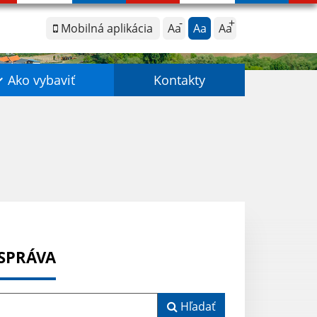
Mobilná aplikácia
Aa
Aa
Aa
Ako vybaviť
Kontakty
 SPRÁVA
Hľadať