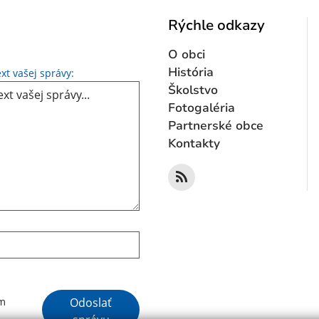
Rýchle odkazy
O obci
Text vašej správy...
História
xt vašej správy:
Školstvo
Fotogaléria
Partnerské obce
Kontakty
Google reCaptcha Response
Odoslať
ím