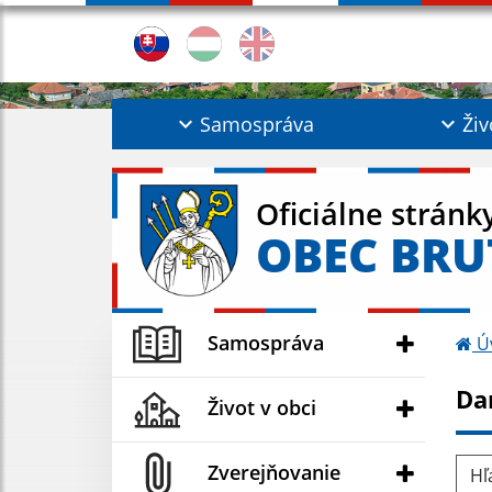
Samospráva
Živ
Oficiálne stránk
OBEC BRU
Samospráva
Ú
Da
Život v obci
Hľad
Zverejňovanie