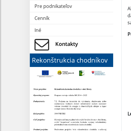
Pre podnikateľov
A
d
Cenník
s
Iné
P
Kontakty
Rekonštrukcia chodníkov
L