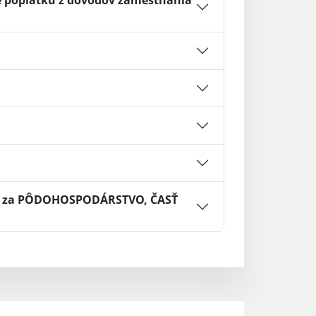
e poplatku z dôvodov zamestnania
A, za PÔDOHOSPODÁRSTVO, ČASŤ