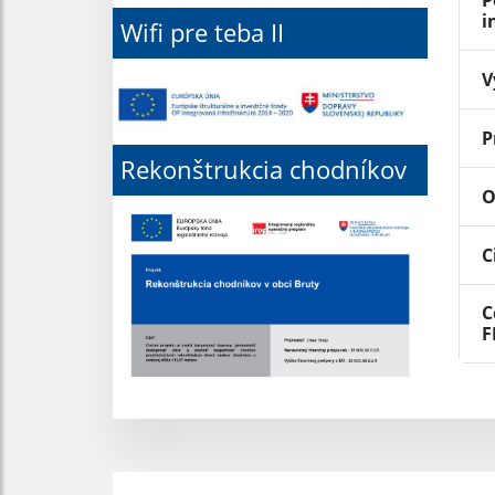
P
i
Wifi pre teba II
V
P
Rekonštrukcia chodníkov
O
C
C
F