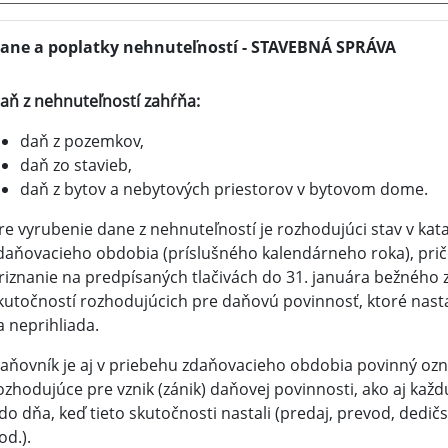
ane a poplatky nehnuteľností - STAVEBNÁ SPRÁVA
aň z nehnuteľností zahŕňa:
daň z pozemkov,
daň zo stavieb,
daň z bytov a nebytových priestorov v bytovom dome.
re vyrubenie dane z nehnuteľností je rozhodujúci stav v kata
daňovacieho obdobia (príslušného kalendárneho roka), pr
riznanie na predpísaných tlačivách do 31. januára bežnéh
kutočností rozhodujúcich pre daňovú povinnosť, ktoré nas
a neprihliada.
aňovník je aj v priebehu zdaňovacieho obdobia povinný ozn
ozhodujúce pre vznik (zánik) daňovej povinnosti, ako aj kaž
do dňa, keď tieto skutočnosti nastali (predaj, prevod, dedič
od.).