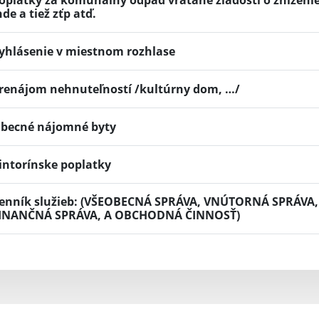
oplatky za komunálny odpad vrátane žiadosti o zníženi
nde a tiež zťp atď.
yhlásenie v miestnom rozhlase
renájom nehnuteľností /kultúrny dom, …/
becné nájomné byty
intorínske poplatky
enník služieb: (VŠEOBECNÁ SPRÁVA, VNÚTORNÁ SPRÁV
INANČNÁ SPRÁVA, A OBCHODNÁ ČINNOSŤ)