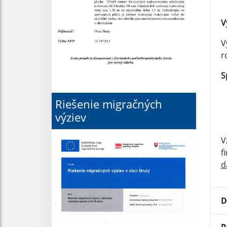
V
V
r
S
Riešenie migračných
výziev
V
f
d
D