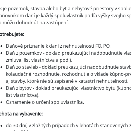
k je pozemok, stavba alebo byt a nebytové priestory v spolu
aňovníkom daní je každý spoluvlastník podľa výšky svojho sp
a môžu dohodnúť na zastúpení.
otrebujete:
Daňové priznanie k dani z nehnuteľností FO, PO.
Daň z pozemkov - doklad preukazujúci nadobudnutie vla
zmluva, list vlastníctva a pod.).
Daň zo stavieb - doklad preukazujúci nadobudnutie stavby 
kolaudačné rozhodnutie, rozhodnutie o vklade kúpno-pre
aj stavby, ktoré nie sú zapísané v katastri nehnuteľností.
Daň z bytov - doklad preukazujúci vlastníctvo bytu (kúp
list vlastníctva).
Oznamenie o určení spoluvlastníka.
ehota na vybavenie:
do 30 dní, v zložitých prípadoch v lehotách stanovených 