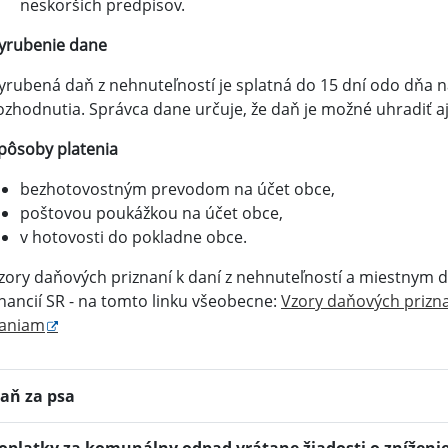
neskorších predpisov.
yrubenie dane
yrubená daň z nehnuteľností je splatná do 15 dní odo dňa 
ozhodnutia. Správca dane určuje, že daň je možné uhradiť aj
pôsoby platenia
bezhotovostným prevodom na účet obce,
poštovou poukážkou na účet obce,
v hotovosti do pokladne obce.
zory daňových priznaní k daní z nehnuteľností a miestnym 
inancií SR - na tomto linku všeobecne:
Vzory daňových prizna
aniam
aň za psa