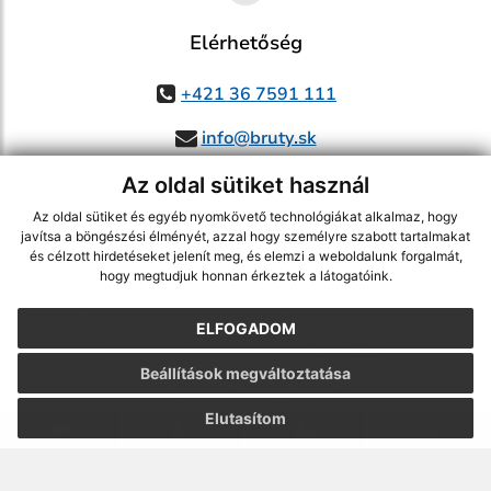
Elérhetőség
+421 36 7591 111
info@bruty.sk
Az oldal sütiket használ
Az oldal sütiket és egyéb nyomkövető technológiákat alkalmaz, hogy
használja ki a legfrissebb információk követését az RSS funkcióval
,
javítsa a böngészési élményét, azzal hogy személyre szabott tartalmakat
és célzott hirdetéseket jelenít meg, és elemzi a weboldalunk forgalmát,
ECHELON 2 CMS rendszer (tartalomkezelő rendszer),
Honlaptérkép
,
hogy megtudjuk honnan érkeztek a látogatóink.
Internetes portál
,
webhosting
,
webex.digital, s.r.o.
,
Domain-ek
,
Domain
regisztráció
,
spoločnosť webex.digital, s.r.o.
,
Webmester
ELFOGADOM
A legutolsó frissítés időpontja:
03.08.2026
Beállítások megváltoztatása
Nyomtatás
|
Hozzáférési nyilatkozat
Szerzői jogok
|
Sütikk
Elutasítom
webdesign
|