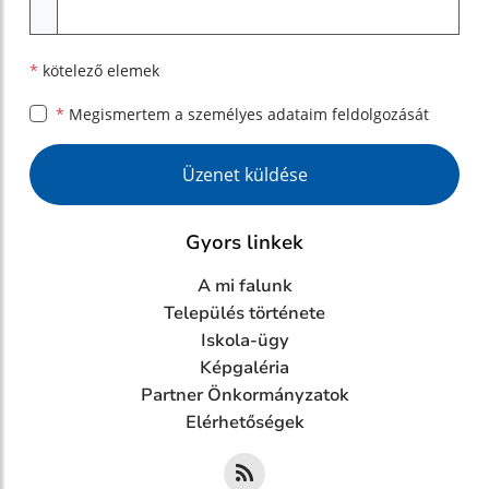
Melléklet
*
kötelező elemek
*
Megismertem a
személyes adataim feldolgozását
Google reCaptcha Response
Üzenet küldése
Gyors linkek
A mi falunk
Település története
Iskola-ügy
Képgaléria
Partner Önkormányzatok
Elérhetőségek