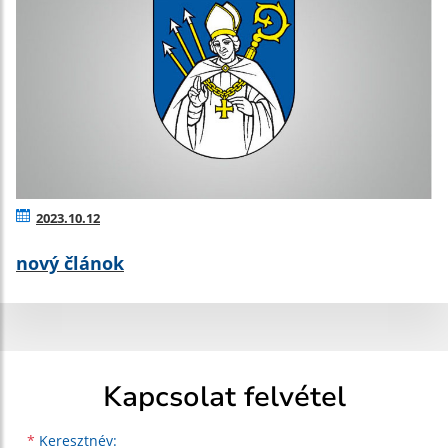
2023.10.12
nový článok
Kapcsolat felvétel
Keresztnév
Vezetéknév
E-mail cím
*
Keresztnév: