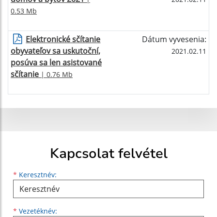
0.53 Mb
Elektronické sčítanie
Dátum vyvesenia:
obyvateľov sa uskutoční,
2021.02.11
posúva sa len asistované
sčítanie
| 0.76 Mb
Kapcsolat felvétel
Keresztnév
Vezetéknév
E-mail cím
*
Keresztnév:
*
Vezetéknév: