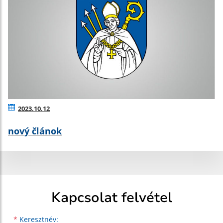
2023.10.12
nový článok
Kapcsolat felvétel
Keresztnév
Vezetéknév
E-mail cím
*
Keresztnév: