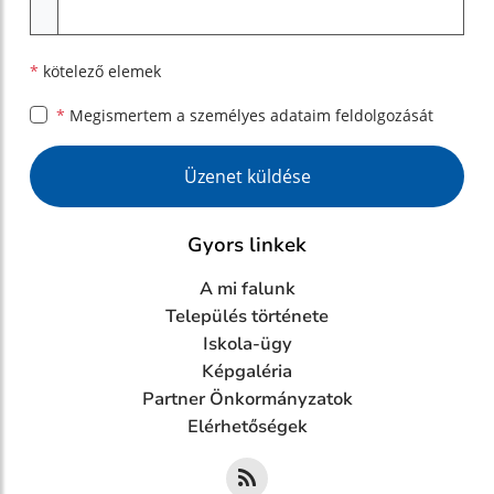
Melléklet
*
kötelező elemek
*
Megismertem a
személyes adataim feldolgozását
Google reCaptcha Response
Üzenet küldése
Gyors linkek
A mi falunk
Település története
Iskola-ügy
Képgaléria
Partner Önkormányzatok
Elérhetőségek