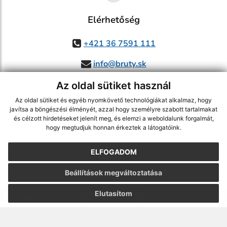
Elérhetőség
+421 36 7591 111
info@bruty.sk
Az oldal sütiket használ
Az oldal sütiket és egyéb nyomkövető technológiákat alkalmaz, hogy
használja ki a legfrissebb információk követését az RSS funkcióval
,
javítsa a böngészési élményét, azzal hogy személyre szabott tartalmakat
és célzott hirdetéseket jelenít meg, és elemzi a weboldalunk forgalmát,
ECHELON 2 CMS rendszer (tartalomkezelő rendszer),
Honlaptérkép
,
hogy megtudjuk honnan érkeztek a látogatóink.
Internetes portál
,
webhosting
,
webex.digital, s.r.o.
,
Domain-ek
,
Domain
regisztráció
,
spoločnosť webex.digital, s.r.o.
,
Webmester
ELFOGADOM
A legutolsó frissítés időpontja:
03.08.2026
Beállítások megváltoztatása
Nyomtatás
|
Hozzáférési nyilatkozat
Szerzői jogok
|
Sütikk
Elutasítom
webdesign
|