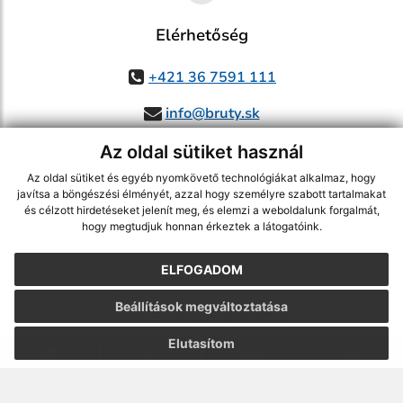
Elérhetőség
+421 36 7591 111
info@bruty.sk
Az oldal sütiket használ
Az oldal sütiket és egyéb nyomkövető technológiákat alkalmaz, hogy
használja ki a legfrissebb információk követését az RSS funkcióval
,
javítsa a böngészési élményét, azzal hogy személyre szabott tartalmakat
és célzott hirdetéseket jelenít meg, és elemzi a weboldalunk forgalmát,
ECHELON 2 CMS rendszer (tartalomkezelő rendszer),
Honlaptérkép
,
hogy megtudjuk honnan érkeztek a látogatóink.
Internetes portál
,
webhosting
,
webex.digital, s.r.o.
,
Domain-ek
,
Domain
regisztráció
,
spoločnosť webex.digital, s.r.o.
,
Webmester
ELFOGADOM
A legutolsó frissítés időpontja:
03.08.2026
Beállítások megváltoztatása
Nyomtatás
|
Hozzáférési nyilatkozat
Szerzői jogok
|
Sütikk
Elutasítom
webdesign
|