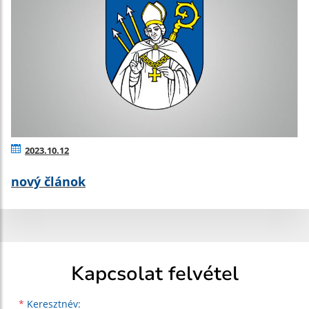
2023.10.12
nový článok
Kapcsolat felvétel
Keresztnév
Vezetéknév
E-mail cím
*
Keresztnév: