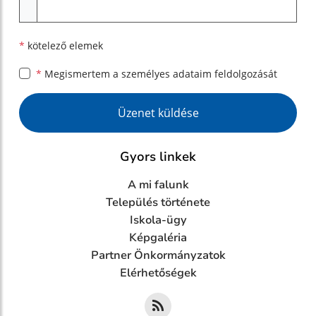
Melléklet
*
kötelező elemek
*
Megismertem a
személyes adataim feldolgozását
Google reCaptcha Response
Üzenet küldése
Gyors linkek
A mi falunk
Település története
Iskola-ügy
Képgaléria
Partner Önkormányzatok
Elérhetőségek