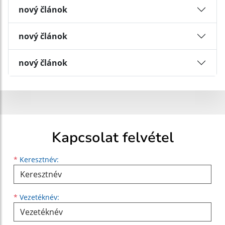
nový článok
nový článok
nový článok
Kapcsolat felvétel
Keresztnév
Vezetéknév
E-mail cím
*
Keresztnév:
*
Vezetéknév: