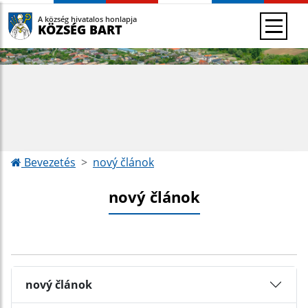
A község hivatalos honlapja
KÖZSÉG BART
Bevezetés
nový článok
nový článok
nový článok