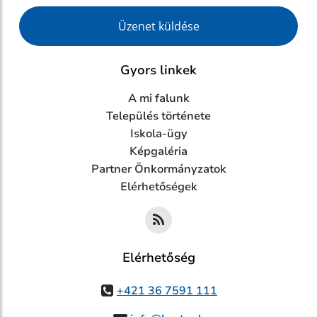
Google reCaptcha Response
Üzenet küldése
Gyors linkek
A mi falunk
Település története
Iskola-ügy
Képgaléria
Partner Önkormányzatok
Elérhetőségek
Elérhetőség
+421 36 7591 111