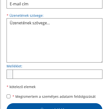
Üzenetének szövege...
*
Üzenetének szövege:
Melléklet:
Melléklet
*
kötelező elemek
*
Megismertem a
személyes adataim feldolgozását
Google reCaptcha Response