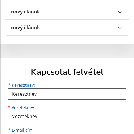
nový článok
nový článok
Kapcsolat felvétel
Keresztnév
Vezetéknév
E-mail cím
*
Keresztnév:
*
Vezetéknév:
*
E-mail cím: