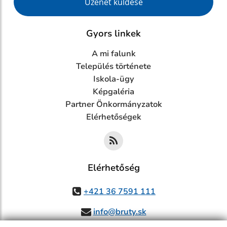
Üzenet küldése
Gyors linkek
A mi falunk
Település története
Iskola-ügy
Képgaléria
Partner Önkormányzatok
Elérhetőségek
Elérhetőség
+421 36 7591 111
info@bruty.sk